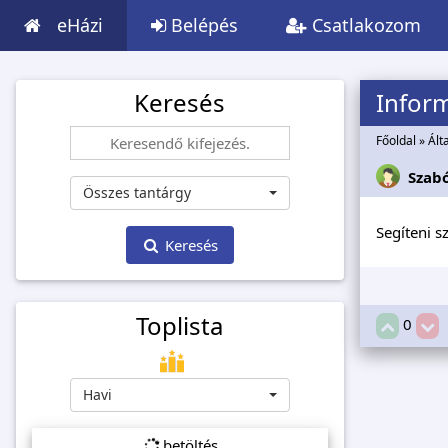
eHázi
Belépés
Csatlakozom
Keresés
Inform
Főoldal
»
Ált
Szab
Összes tantárgy
Segíteni s
Keresés
Toplista
0
Havi
betöltés...