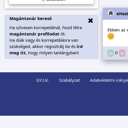
eHaz
Magántanár kereső
Ha szívesen korrepetálnál, hozd létre
Ebben az e
magántanár profilodat
itt.
Ha diák vagy és korrepetálásra van
szükséged, akkor regisztrálj be és
írd
meg itt
, hogy milyen tantárgyban!
0
GY.I.K.
Szabályzat
Adatvédelmi iránye