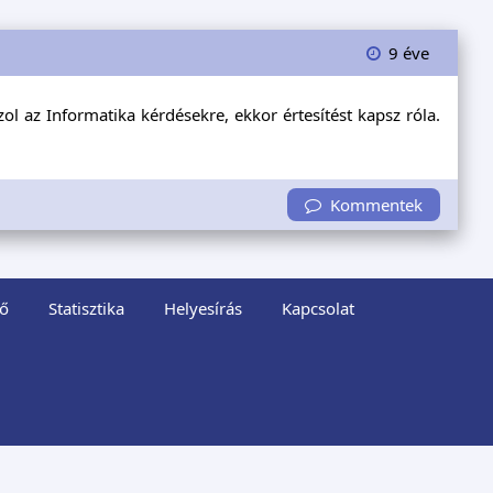
9 éve
ol az Informatika kérdésekre, ekkor értesítést kapsz róla.
Kommentek
ő
Statisztika
Helyesírás
Kapcsolat