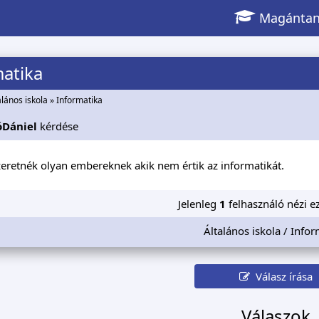
Magántan
atika
alános iskola
»
Informatika
óDániel
kérdése
zeretnék olyan embereknek akik nem értik az informatikát.
Jelenleg
1
felhasználó nézi ez
Általános iskola / Info
Válasz írása
Válaszok