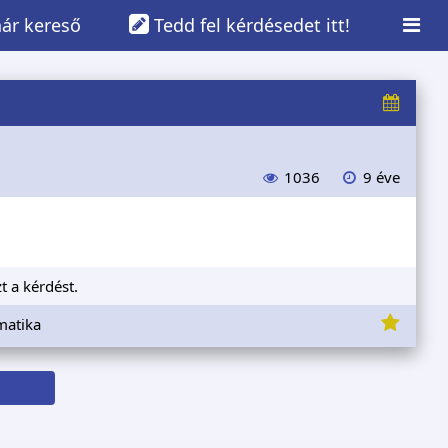
ár kereső
Tedd fel kérdésedet itt!
1036
9 éve
t a kérdést.
rmatika