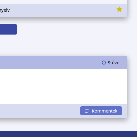
nyelv
9 éve
Kommentek