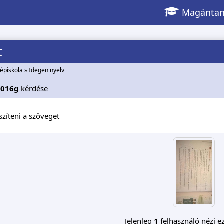
Magántan
t
épiskola
»
Idegen nyelv
0016g
kérdése
észíteni a szöveget
Jelenleg
1
felhasználó nézi ez