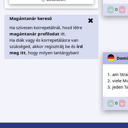
0
Magántanár kereső
Ha szívesen korrepetálnál, hozd létre
magántanár profilodat
itt.
Ha diák vagy és korrepetálásra van
szükséged, akkor regisztrálj be és
írd
meg itt
, hogy milyen tantárgyban!
Domi
1. am Stra
2. viele 
3. jeden 
0