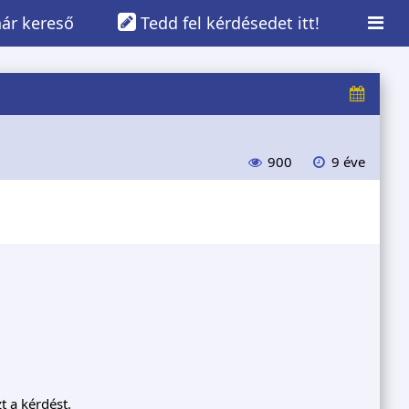
ár kereső
Tedd fel kérdésedet itt!
900
9 éve
t a kérdést.