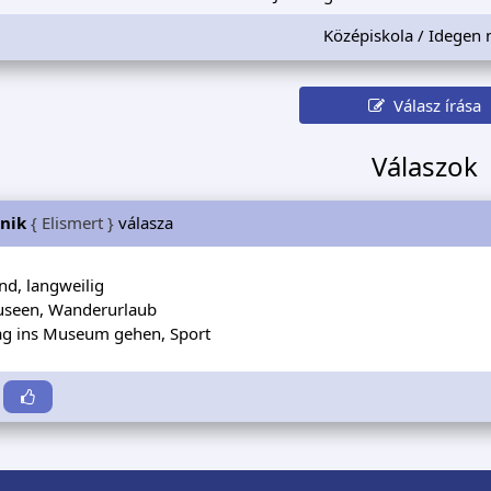
Középiskola / Idegen 
Válasz írása
Válaszok
nik
{ Elismert }
válasza
nd, langweilig
Museen, Wanderurlaub
Tag ins Museum gehen, Sport