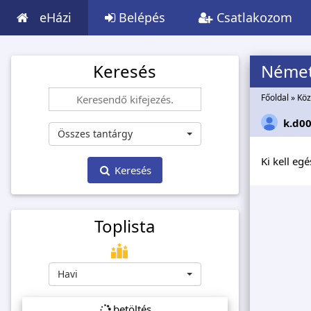
eHázi
Belépés
Csatlakozom
Keresés
Néme
Főoldal
»
Köz
k.d0
Összes tantárgy
Ki kell eg
Keresés
Toplista
Havi
betöltés...