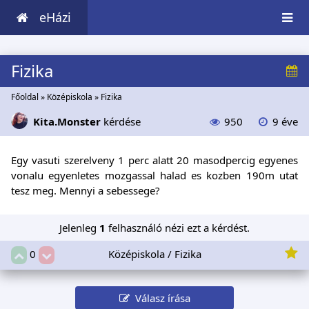
eHázi
Fizika
Főoldal
»
Középiskola
»
Fizika
Kita.Monster
kérdése
950
9 éve
Egy vasuti szerelveny 1 perc alatt 20 masodpercig egyenes
vonalu egyenletes mozgassal halad es kozben 190m utat
tesz meg. Mennyi a sebessege?
Jelenleg
1
felhasználó nézi ezt a kérdést.
Középiskola / Fizika
0
Válasz írása