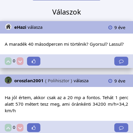
Válaszok
eHazi
válasza
9 éve
A maradék 40 másodpercen mi történik? Gyorsul? Lassul?
0
oroszlan2001
{ Polihisztor }
válasza
9 éve
Ha jól értem, akkor csak az a 20 mp a fontos. Tehát 1 perc
alatt 570 métert tesz meg, ami óránkénti 34200 m/h=34,2
km/h
0