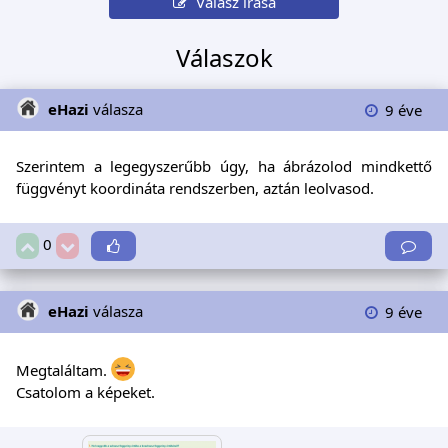
Válasz írása
Válaszok
eHazi
válasza
9 éve
Szerintem a legegyszerűbb úgy, ha ábrázolod mindkettő
függvényt koordináta rendszerben, aztán leolvasod.
0
eHazi
válasza
9 éve
Megtaláltam.
Csatolom a képeket.