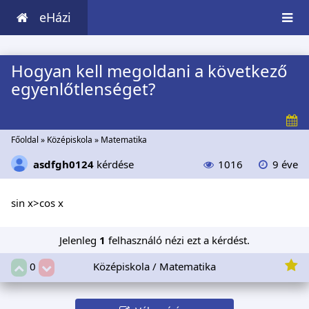
eHázi
Hogyan kell megoldani a következő
egyenlőtlenséget?
Főoldal
»
Középiskola
»
Matematika
asdfgh0124
kérdése
1016
9 éve
sin x>cos x
Jelenleg
1
felhasználó nézi ezt a kérdést.
Középiskola / Matematika
0