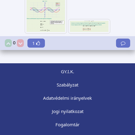
0
1
GY.I.K.
Szabályzat
Adatvédelmi irányelvek
Jogi nyilatkozat
Fogalomtár