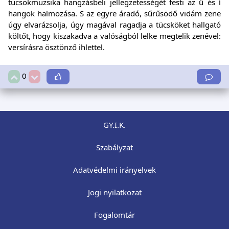
tücsökmuzsika hangzásbeli jellegzetességét festi az ű és í
hangok halmozása. S az egyre áradó, sűrűsödő vidám zene
úgy elvarázsolja, úgy magával ragadja a tücsköket hallgató
költőt, hogy kiszakadva a valóságból lelke megtelik zenével:
versírásra ösztönző ihlettel.
0
GY.I.K.
Szabályzat
Adatvédelmi irányelvek
Jogi nyilatkozat
Fogalomtár