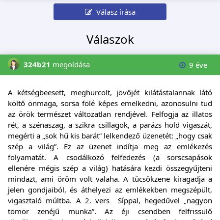
Válasz írása
Válaszok
324b21
megoldása
9 éve
A kétségbeesett, meghurcolt, jövőjét kilátástalannak látó
költő önmaga, sorsa fölé képes emelkedni, azonosulni tud
az örök természet változatlan rendjével. Felfogja az illatos
rét, a szénaszag, a szikra csillagok, a parázs hold vigaszát,
megérti a „sok hű kis barát” lelkendező üzenetét: „hogy csak
szép a világ”. Ez az üzenet indítja meg az emlékezés
folyamatát. A csodálkozó felfedezés (a sorscsapások
ellenére mégis szép a világ) hatására kezdi összegyűjteni
mindazt, ami öröm volt valaha. A tücsökzene kiragadja a
jelen gondjaiból, és áthelyezi az emlékekben megszépült,
vigasztaló múltba. A 2. vers ­ Síppal, hegedűvel­ „nagyon
tömör zenéjű munka”. Az éji csendben felfrissülő