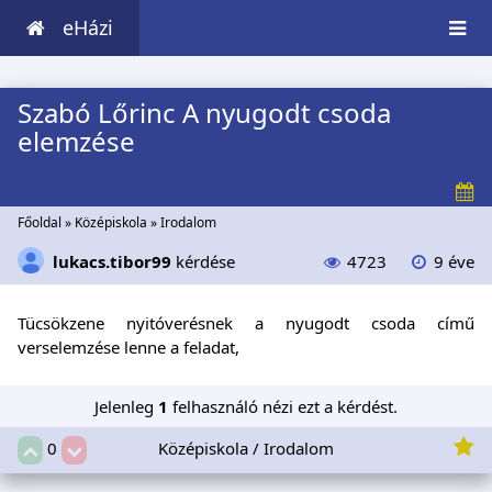
eHázi
Szabó Lőrinc A nyugodt csoda
elemzése
Főoldal
»
Középiskola
»
Irodalom
lukacs.tibor99
kérdése
4723
9 éve
Tücsökzene nyitóverésnek a nyugodt csoda című
verselemzése lenne a feladat,
Jelenleg
1
felhasználó nézi ezt a kérdést.
Középiskola / Irodalom
0