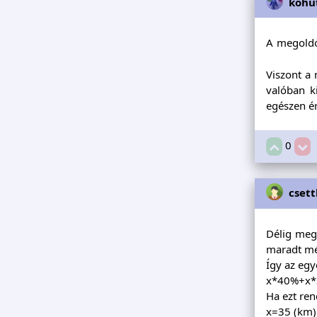
kohu
A megoldó
Viszont a 
valóban k
egészen ér
0
csett
Délig megt
maradt mé
Így az egy
x*40%+x*
Ha ezt ren
x=35 (km)