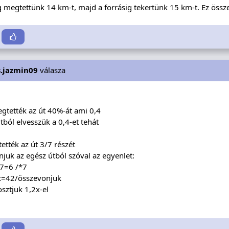
g megtettünk 14 km-t, majd a forrásig tekertünk 15 km-t. Ez össz
s.jazmin09
válasza
gtették az út 40%-át ami 0,4
tból elvesszük a 0,4-et tehát
tték az út 3/7 részét
onjuk az egész útból szóval az egyenlet:
/7=6 /*7
x=42/összevonjuk
sztjuk 1,2x-el