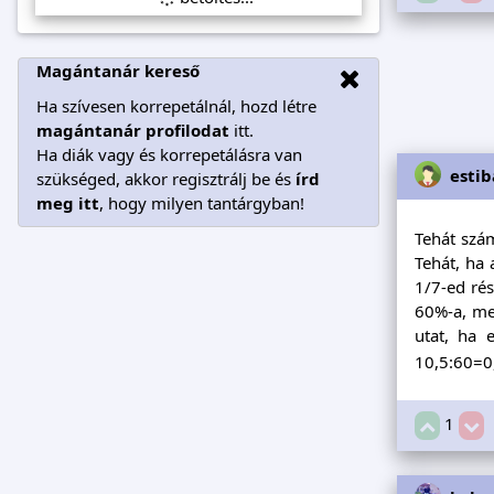
Magántanár kereső
Ha szívesen korrepetálnál, hozd létre
magántanár profilodat
itt.
Ha diák vagy és korrepetálásra van
estib
szükséged, akkor regisztrálj be és
írd
meg itt
, hogy milyen tantárgyban!
Tehát szám
Tehát, ha
1/7-ed rés
60%-a, mer
utat, ha 
10,5:60=0,
1