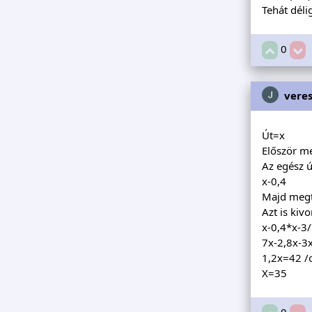
Tehát déli
0
vere
Út=x
Először me
Az egész ú
x-0,4
Majd megte
Azt is kiv
x-0,4*x-3
7x-2,8x-3
1,2x=42 /o
X=35
0