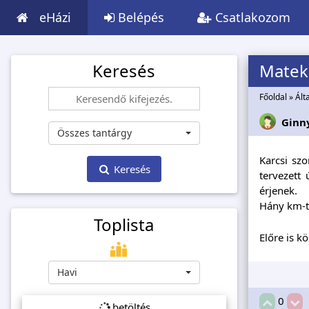
eHázi
Belépés
Csatlakozom
Keresés
Matek 
Főoldal
»
Ált
Ginn
Összes tantárgy
Karcsi sz
Keresés
tervezett
érjenek.
Hány km-t 
Toplista
Előre is k
Havi
0
betöltés...