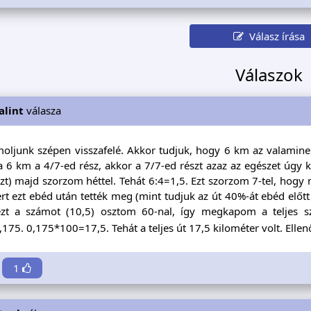
Válasz írása
Válaszok
alint
válasza
oljunk szépen visszafelé. Akkor tudjuk, hogy 6 km az valaminek
 a 6 km a 4/7-ed rész, akkor a 7/7-ed részt azaz az egészet úg
zt) majd szorzom héttel. Tehát 6:4=1,5. Ezt szorzom 7-tel, hogy 
t ezt ebéd után tették meg (mint tudjuk az út 40%-át ebéd előt
ezt a számot (10,5) osztom 60-nal, így megkapom a teljes 
175. 0,175*100=17,5. Tehát a teljes út 17,5 kilométer volt. Ell
1