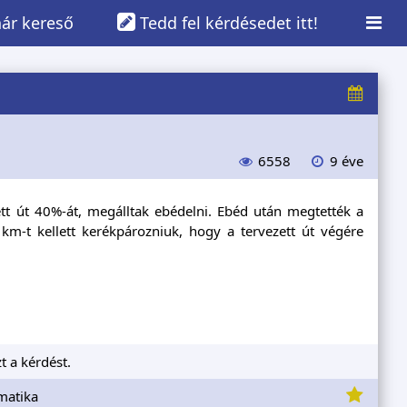
ár kereső
Tedd fel kérdésedet itt!
6558
9 éve
tt út 40%-át, megálltak ebédelni. Ebéd után megtették a
km-t kellett kerékpározniuk, hogy a tervezett út végére
t a kérdést.
matika