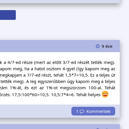
9 éve
 a 4/7-ed része (mert az előtt 3/7-ed részét tették meg).
y kapom meg, ha a hatot osztom 4-gyel (így kapom meg az
megkapjam a 7/7-ed részt, tehát 1,5*7=10,5. Ez a teljes út
t tették meg). A leg egyszerűbben úgy kapom meg a teljes
szám 1%-át, és ezt az 1%-ot megszorzom 100-al. Tehát
enőrzés: 17,5:100*60=10,5. 10,5:7*4=6. Tehát helyes
1
Kommentek