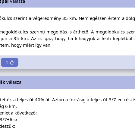
tpal
válasza
kulcs szerint a végeredmény 35 km. Nem egészen értem a dolgot
megoldókulcs szerinti megoldás is érthető. A megoldókulcs szeri
ijön a 35 km. Az is igaz, hogy ha kihagyjuk a fenti képletből
tem, hogy miért így van.
1
lik
válasza
ették a teljes út 40%-át. Aztán a forrásig a teljes út 3/7-ed ré
g 6 km.
enlet a következő:
3/7+6=x
dezzük: