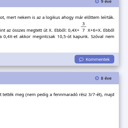
9 éve
, mert nekem is az a logikus ahogy már előttem leírták.
3
nt az összes megtett út X. Ebből: 0,4X+
7
X+6=X. Ebből
 a 0,4X-et akkor megintcsak 10,5-öt kapunk. Szóval nem
Kommentek
8 éve
szét tették meg (nem pedig a fennmaradó rész 3/7-ét), majd