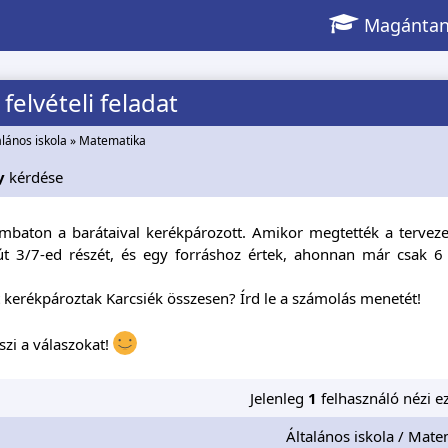
Magántan
felvételi feladat
alános iskola
»
Matematika
y
kérdése
ombaton a barátaival kerékpározott. Amikor megtették a terveze
 út 3/7-ed részét, és egy forráshoz értek, ahonnan már csak 6 
kerékpároztak Karcsiék összesen? Írd le a számolás menetét!
öszi a válaszokat!
Jelenleg
1
felhasználó nézi ez
Általános iskola / Mate