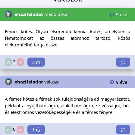
ehazifeladat
megoldása
9 éve
Fémes kötés: Olyan elsőrendű kémiai kötés, amelyben a
fématomokat az összes atomhoz tartozó, közös
elektronfelhő tartja össze.
2
2
ehazifeladat
válasza
9 éve
A fémes kötés a fémek sok tulajdonságára ad magyarázatot,
például a nyújthatóságra, alakíthatóságra, szívósságra, hő-
és elektromos vezetőképességére és a fémes fényre.
0
1