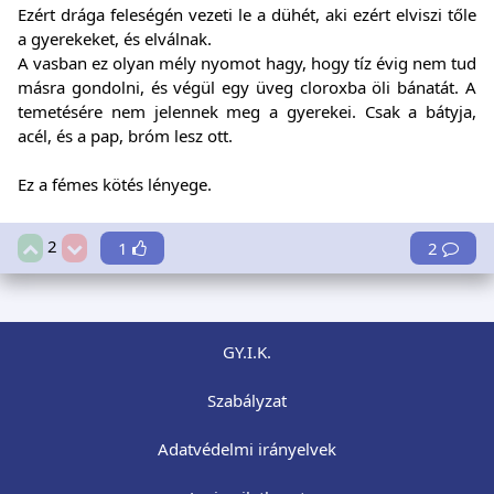
Ezért drága feleségén vezeti le a dühét, aki ezért elviszi tőle
a gyerekeket, és elválnak.
A vasban ez olyan mély nyomot hagy, hogy tíz évig nem tud
másra gondolni, és végül egy üveg cloroxba öli bánatát. A
temetésére nem jelennek meg a gyerekei. Csak a bátyja,
acél, és a pap, bróm lesz ott.
Ez a fémes kötés lényege.
2
1
2
GY.I.K.
Szabályzat
Adatvédelmi irányelvek