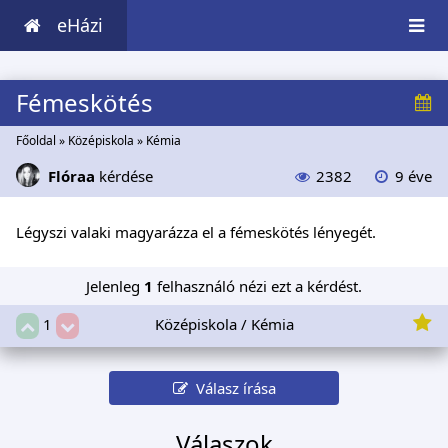
eHázi
Fémeskötés
Főoldal
»
Középiskola
»
Kémia
Flóraa
kérdése
2382
9 éve
Légyszi valaki magyarázza el a fémeskötés lényegét.
Jelenleg
1
felhasználó nézi ezt a kérdést.
Középiskola / Kémia
1
Válasz írása
Válaszok