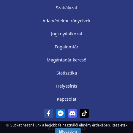
Szabályzat
Adatvédelmi irányelvek
Jogi nyilatkozat
Fogalomtár
Magántanár kereső
Statisztika
Helyesírás
Kapcsolat
🍪 Sütiket használunk a legjobb felhasználói élmény érdekében.
Részletek
©
ehazi.hu
2016 - 2026
Elfogadom