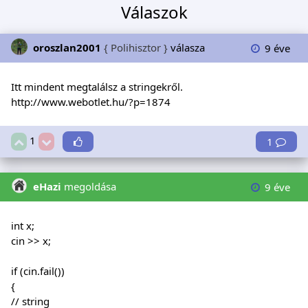
Válaszok
oroszlan2001
{ Polihisztor }
válasza
9 éve
Itt mindent megtalálsz a stringekről.
http://www.webotlet.hu/?p=1874
1
1
eHazi
megoldása
9 éve
int x;
cin >> x;
if (cin.fail())
{
// string