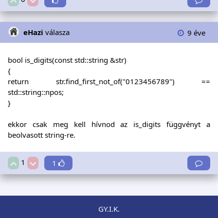
eHazi
válasza
9 éve
bool is_digits(const std::string &str)
{
return str.find_first_not_of("0123456789") ==
std::string::npos;
}
ekkor csak meg kell hívnod az is_digits függvényt a
beolvasott string-re.
1
1
GY.I.K.