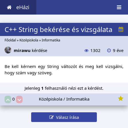
eHázi
C++ String bekérése és vizsgálata
Főoldal
»
Középiskola
»
Informatika
mirawu
kérdése
1302
9 éve
Be kell kérnem egy String változót és meg kell vizsgálni,
hogy szám vagy szöveg.
Jelenleg
1
felhasználó nézi ezt a kérdést.
Középiskola / Informatika
0
Válasz írása