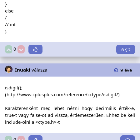
}
else
{
// int
}
0
6
Inuaki
válasza
9 éve
isdigit();
(
http://www.cplusplus.com/reference/cctype/isdigit/
)
Karakterenként meg lehet nézni hogy decimális érték-e,
true-t vagy false-ot ad vissza, értlemeszerűen. Ehhez be kell
include-olni a <ctype.h>-t
0