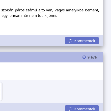
en szobán páros számú ajtó van, vagys amelyikbe bement,
emegy, onnan már nem tud kijönni.
Kommentek
9 éve
Kommentek