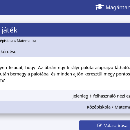
Magántan
 játék
épiskola
»
Matematika
kérdése
yen feladat, hogy: Az ábrán egy királyi palota alaprajza látható
után bemegy a palotába, és minden ajtón keresztül megy pontosa
em?
Jelenleg
1
felhasználó nézi ez
Középiskola / Matema
Válasz írása