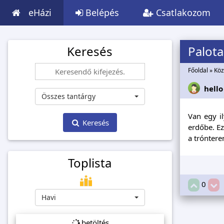
eHázi
Belépés
Csatlakozom
Keresés
Palota
Főoldal
»
Köz
hello
Összes tantárgy
Van egy il
Keresés
erdőbe. Ez
a trónter
Toplista
0
Havi
betöltés...