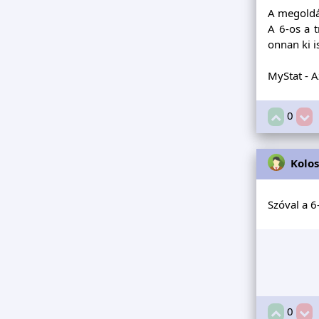
A megoldá
A 6-os a 
onnan ki i
MyStat - A
0
Kolo
Szóval a 6
0