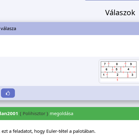
Válaszok
válasza
zlan2001
{ Polihisztor }
megoldása
 ezt a feladatot, hogy Euler-tétel a palotában.