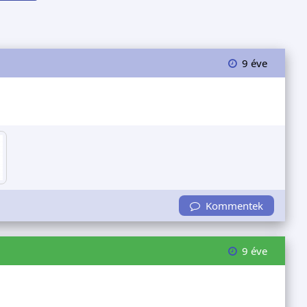
9 éve
Kommentek
9 éve