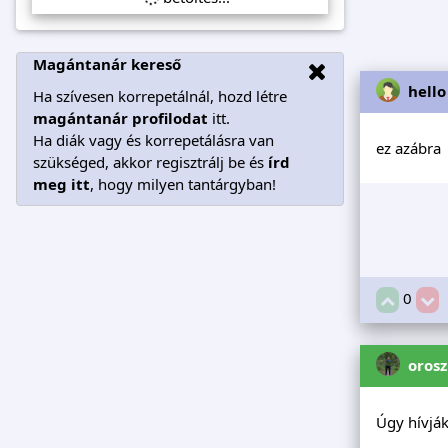
Magántanár kereső
hello
Ha szívesen korrepetálnál, hozd létre
magántanár profilodat
itt.
Ha diák vagy és korrepetálásra van
ez azábra
szükséged, akkor regisztrálj be és
írd
meg itt
, hogy milyen tantárgyban!
0
oros
Úgy hívják