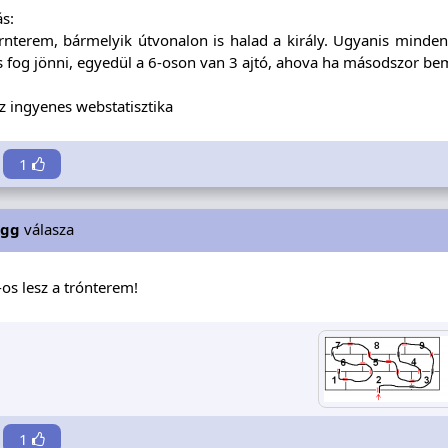
s:
trnterem, bármelyik útvonalon is halad a király. Ugyanis mind
s fog jönni, egyedül a 6-oson van 3 ajtó, ahova ha másodszor b
z ingyenes webstatisztika
1
sgg
válasza
-os lesz a trónterem!
1