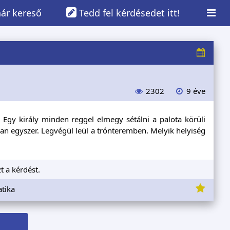
ár kereső
Tedd fel kérdésedet itt!
2302
9 éve
. Egy király minden reggel elmegy sétálni a palota körüli
n egyszer. Legvégül leül a trónteremben. Melyik helyiség
t a kérdést.
tika