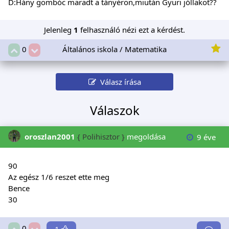
D:Hány gombóc maradt a tányéron,miután Gyuri jóllakot??
Jelenleg
1
felhasználó nézi ezt a kérdést.
Általános iskola / Matematika
0
Válasz írása
Válaszok
oroszlan2001
{ Polihisztor }
megoldása
9 éve
90
Az egész 1/6 reszet ette meg
Bence
30
0
1