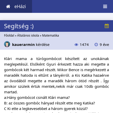
eHázi
Segítség :)
Főoldal
»
Általános iskola
»
Matematika
kauerarmin
kérdése
1474
9 éve
Klári mama a túrógombócot készített az unokáinak
meglepetésül. Elsőként Gyuri érkezett hazza aki megette a
gombócok két harmad részét. Mikor Bence is megérkezett a
maradék hatoda is eltűnt a tányérról. a Kis Katika hazaérve
az óvodából megette a maradék három ötöd részét . Így
amikor szüleik értük mentek,nekik már csak 10db gombóc
martad.
a:Hány gombócot csinált Klári mama?
B: az összes gombóc hányad részét ette meg Katika?
C Ki ette a legkevesebbet a három gyerek közül?