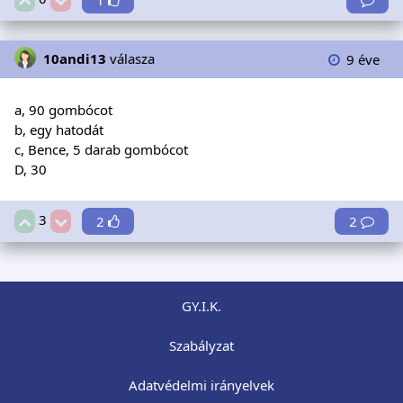
10andi13
válasza
9 éve
a, 90 gombócot
b, egy hatodát
c, Bence, 5 darab gombócot
D, 30
3
2
2
GY.I.K.
Szabályzat
Adatvédelmi irányelvek