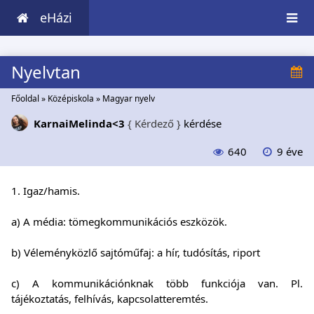
eHázi
Nyelvtan
Főoldal
»
Középiskola
»
Magyar nyelv
KarnaiMelinda<3
{ Kérdező }
kérdése
640
9 éve
1. Igaz/hamis.
a) A média: tömegkommunikációs eszközök.
b) Véleményközlő sajtóműfaj: a hír, tudósítás, riport
c) A kommunikációnknak több funkciója van. Pl.
tájékoztatás, felhívás, kapcsolatteremtés.