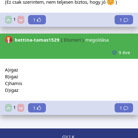
(Ez csak szerintem, nem teljesen biztos, hogy jó
)
1
1
1
bettina-tamas1529
{ Elismert }
megoldása
9 éve
A)igaz
B)igaz
C)hamis
D)igaz
1
1
1
GY.I.K.