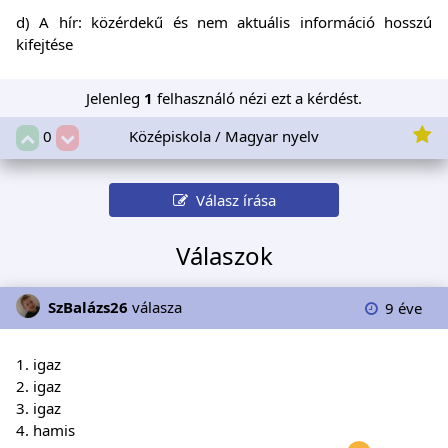
d) A hír: közérdekű és nem aktuális információ hosszú
kifejtése
Jelenleg
1
felhasználó nézi ezt a kérdést.
Középiskola / Magyar nyelv
0
Válasz írása
Válaszok
SzBalázs26
válasza
9 éve
1. igaz
2. igaz
3. igaz
4. hamis