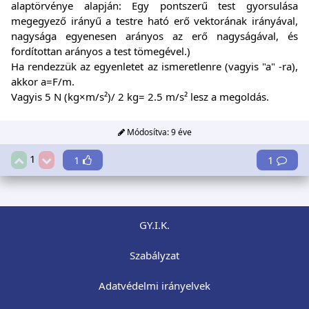
alaptörvénye alapján: Egy pontszerű test gyorsulása
megegyező irányű a testre ható erő vektorának irányával,
nagysága egyenesen arányos az erő nagyságával, és
fordítottan arányos a test tömegével.)
Ha rendezzük az egyenletet az ismeretlenre (vagyis "a" -ra),
akkor a=F/m.
Vagyis 5 N (kg×m/s²)/ 2 kg= 2.5 m/s² lesz a megoldás.
Módosítva:
9 éve
1
1
1
GY.I.K.
Szabályzat
Adatvédelmi irányelvek