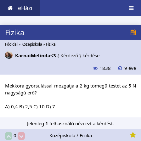
eHázi
Fizika
Főoldal
»
Középiskola
»
Fizika
KarnaiMelinda<3
{ Kérdező }
kérdése
1838
9 éve
Mekkora gyorsulással mozgatja a 2 kg tömegű testet az 5 N
nagyságú erő?
A) 0,4 B) 2,5 C) 10 D) 7
Jelenleg
1
felhasználó nézi ezt a kérdést.
Középiskola / Fizika
0