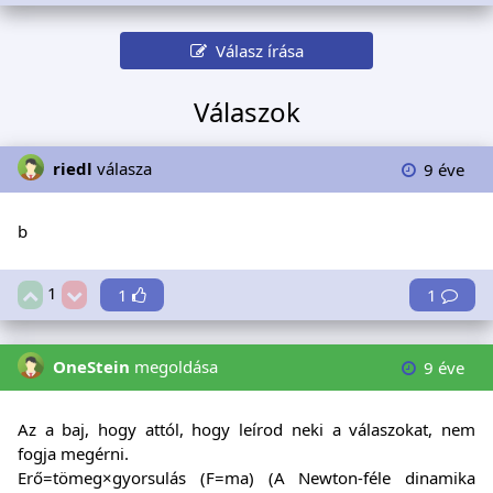
Válasz írása
Válaszok
riedl
válasza
9 éve
b
1
1
1
OneStein
megoldása
9 éve
Az a baj, hogy attól, hogy leírod neki a válaszokat, nem
fogja megérni.
Erő=tömeg×gyorsulás (F=ma) (A Newton-féle dinamika