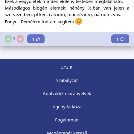
Ezek a vegyületek minden élőlény testében megtalálható.
Másodlagos biogén elemek: néhány %-ban van jelen a
szervezetben. pl kén, calcium, magnézium, nátrium, vas.
Ennyi... Remélem tudtam segíteni
1
1
1
GY.I.K.
Szabályzat
Adatvédelmi irányelvek
Jogi nyilatkozat
Fogalomtár
Magántanár kereső