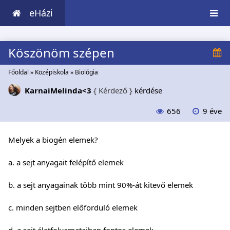
eHázi
Köszönöm szépen
Főoldal
»
Középiskola
»
Biológia
KarnaiMelinda<3
{ Kérdező }
kérdése
656
9 éve
Melyek a biogén elemek?
a. a sejt anyagait felépítő elemek
b. a sejt anyagainak több mint 90%-át kitevő elemek
c. minden sejtben előforduló elemek
d. a sejt életfolyamataiban fontos elemek