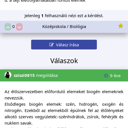
Jelenleg
1
felhasználó nézi ezt a kérdést.
Középiskola / Biológia
0
Válasz írása
Válaszok
sziszi0815
megoldása
9 éve
Az élőszervezetben előforduló elemeket biogén elemeknek
nevezzük.
Elsődleges biogén elemek: szén, hidrogén, oxigén és
nitrogén. Ezekből az elemekből épülnek fel az élőlényeket
alkotó szerves vegyületek:-szénhidrátok, zsírok, fehérjék és
nuklein savak.