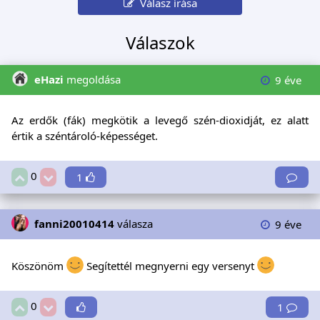
Válasz írása
Válaszok
eHazi
megoldása
9 éve
Az erdők (fák) megkötik a levegő szén-dioxidját, ez alatt
értik a széntároló-képességet.
0
1
fanni20010414
válasza
9 éve
Köszönöm
Segítettél megnyerni egy versenyt
0
1