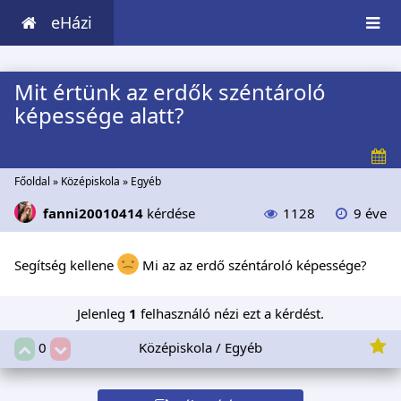
eHázi
Mit értünk az erdők széntároló
képessége alatt?
Főoldal
»
Középiskola
»
Egyéb
fanni20010414
kérdése
1128
9 éve
Segítség kellene
Mi az az erdő széntároló képessége?
Jelenleg
1
felhasználó nézi ezt a kérdést.
Középiskola / Egyéb
0