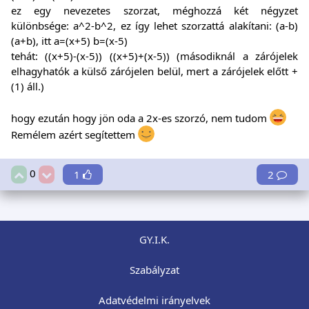
ez egy nevezetes szorzat, méghozzá két négyzet
különbsége: a^2-b^2, ez így lehet szorzattá alakítani: (a-b)
(a+b), itt a=(x+5) b=(x-5)
tehát: ((x+5)-(x-5)) ((x+5)+(x-5)) (másodiknál a zárójelek
elhagyhatók a külső zárójelen belül, mert a zárójelek előtt +
(1) áll.)
hogy ezután hogy jön oda a 2x-es szorzó, nem tudom
Remélem azért segítettem
0
1
2
GY.I.K.
Szabályzat
Adatvédelmi irányelvek