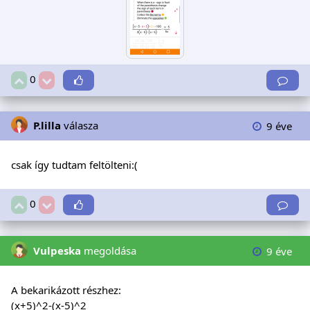
0
P.lilla
válasza
9 éve
csak így tudtam feltölteni:(
0
Vulpeska
megoldása
9 éve
A bekarikázott részhez:
(x+5)^2-(x-5)^2