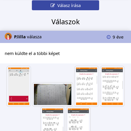
Válasz írása
Válaszok
P.lilla
válasza
9 éve
nem küldte el a többi képet