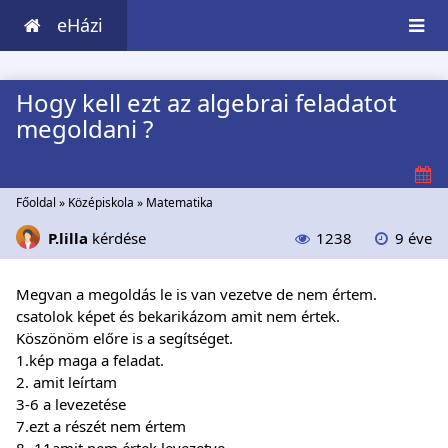
eHázi
Hogy kell ezt az algebrai feladatot
megoldani ?
Főoldal
»
Középiskola
»
Matematika
P.lilla
kérdése
1238
9 éve
Megvan a megoldás le is van vezetve de nem értem.
csatolok képet és bekarikázom amit nem értek.
Köszönöm előre is a segítséget.
1.kép maga a feladat.
2. amit leírtam
3-6 a levezetése
7.ezt a részét nem értem
8 -11amit nem értek levezetve