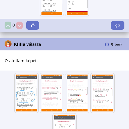
0
P.lilla
válasza
9 éve
Csatoltam képet.