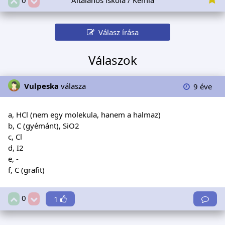
Válasz írása
Válaszok
Vulpeska
válasza
9 éve
a, HCl (nem egy molekula, hanem a halmaz)
b, C (gyémánt), SiO2
c, Cl
d, I2
e, -
f, C (grafit)
0
1