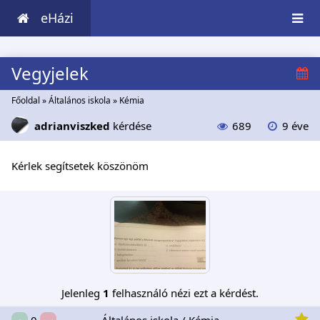
eHázi
Vegyjelek
Főoldal
»
Általános iskola
»
Kémia
adrianviszked
kérdése
689
9 éve
Kérlek segítsetek köszönöm
Jelenleg
1
felhasználó nézi ezt a kérdést.
Általános iskola / Kémia
0