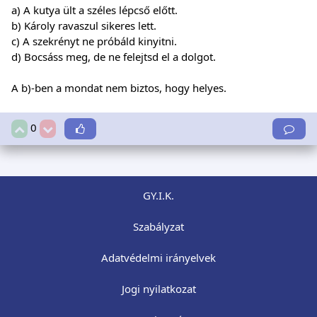
a) A kutya ült a széles lépcső előtt.
b) Károly ravaszul sikeres lett.
c) A szekrényt ne próbáld kinyitni.
d) Bocsáss meg, de ne felejtsd el a dolgot.
A b)-ben a mondat nem biztos, hogy helyes.
0
GY.I.K.
Szabályzat
Adatvédelmi irányelvek
Jogi nyilatkozat