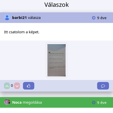
Válaszok
barbi21
válasza
9 éve
Itt csatolom a képet.
0
Noca
megoldása
9 éve