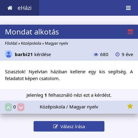
eHázi
Mondat alkotás
Főoldal
»
Középiskola
»
Magyar nyelv
barbi21
kérdése
680
9 éve
Sziasztok! Nyelvtan háziban kellene egy kis segítség. A
feladatot képen csatolom.
Jelenleg
1
felhasználó nézi ezt a kérdést.
Középiskola / Magyar nyelv
0
Válasz írása