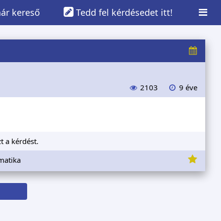
ár kereső
Tedd fel kérdésedet itt!
2103
9 éve
t a kérdést.
matika