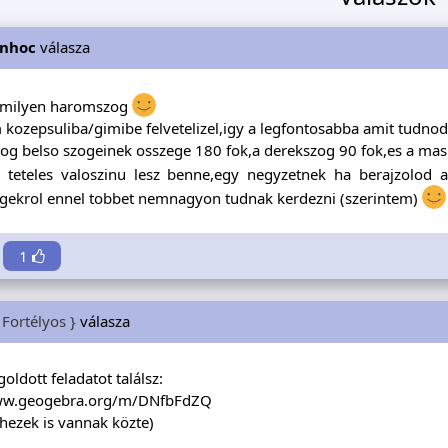
inhoc
válasza
g milyen haromszog
ozepsuliba/gimibe felvetelizel,igy a legfontosabba amit tudnod 
g belso szogeinek osszege 180 fok,a derekszog 90 fok,es a masik
z teteles valoszinu lesz benne,egy negyzetnek ha berajzolod 
ekrol ennel tobbet nemnagyon tudnak kerdezni (szerintem)
1
 Fortélyos }
válasza
oldott feladatot találsz:
www.geogebra.org/m/DNfbFdZQ
hezek is vannak közte)