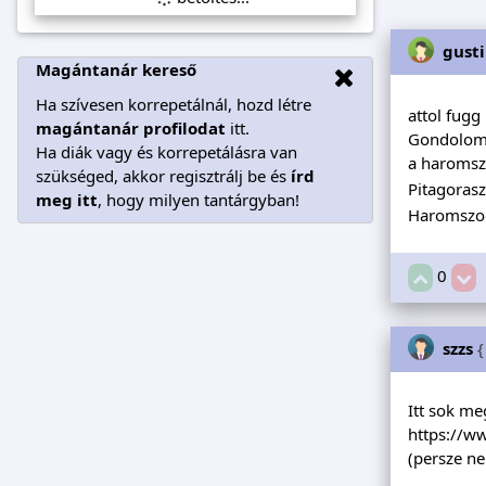
gust
Magántanár kereső
Ha szívesen korrepetálnál, hozd létre
attol fug
magántanár profilodat
itt.
Gondolom k
Ha diák vagy és korrepetálásra van
a haromszo
szükséged, akkor regisztrálj be és
írd
Pitagoras
meg itt
, hogy milyen tantárgyban!
Haromszog
0
szzs
{
Itt sok meg
https://
(persze ne