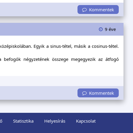
Kommentek
9 éve
zépiskolában. Egyik a sinus-tétel, másik a cosinus-tétel.
a befogók négyzetének összege megegyezik az átfogó
Kommentek
ő
Statisztika
Helyesírás
Kapcsolat