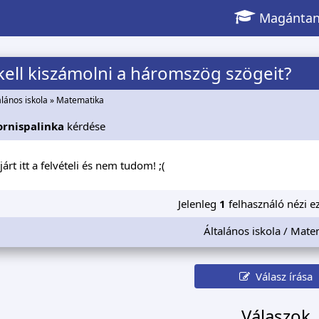
Magántan
ell kiszámolni a háromszög szögeit?
alános iskola
»
Matematika
ornispalinka
kérdése
árt itt a felvételi és nem tudom! ;(
Jelenleg
1
felhasználó nézi ez
Általános iskola / Mate
Válasz írása
Válaszok