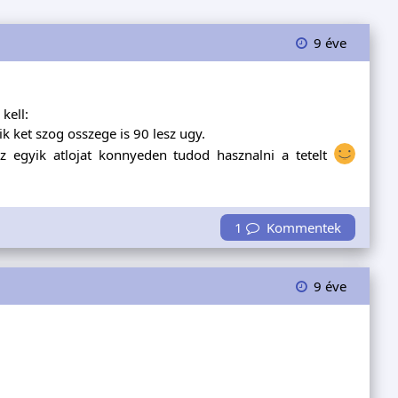
9 éve
kell:
 ket szog osszege is 90 lesz ugy.
az egyik atlojat konnyeden tudod hasznalni a tetelt
1
Kommentek
9 éve