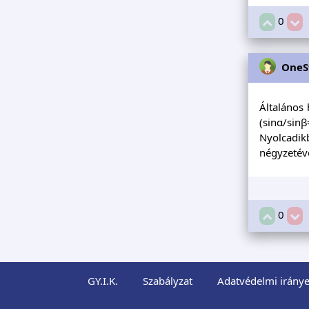
0
OneS
Általános 
(sinα/sinβ
Nyolcadik
négyzetéve
0
GY.I.K.
Szabályzat
Adatvédelmi iránye