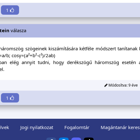
1
tein
válasza
háromszög szögeinek kiszámítására kétféle módszert tanítanak kö
=a/b; cosγ=(a²+b²-c²)/2ab)
ban elég annyit tudni, hogy derékszögű háromszög esetén 
l.
Módosítva:
9 éve
1
lvek
Jogi nyilatkozat
Fogalomtár
Magántanár keres