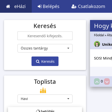
eHázi
Belépés
Csatlakozom
Keresés
Hogy k
Főoldal
»
Ált
Unik
Összes tantárgy
SOS! Mindj
Keresés
Toplista
0
Havi
betöltés...