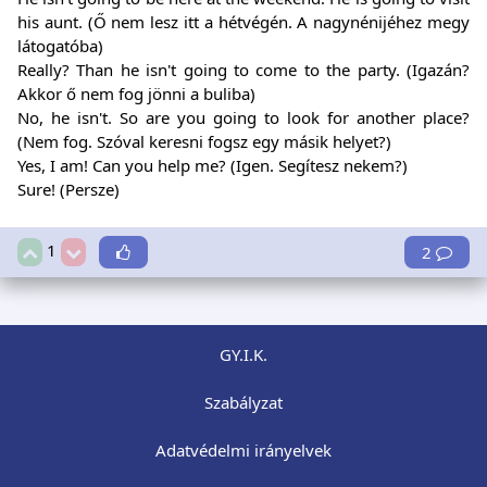
his aunt. (Ő nem lesz itt a hétvégén. A nagynénijéhez megy
látogatóba)
Really? Than he isn't going to come to the party. (Igazán?
Akkor ő nem fog jönni a buliba)
No, he isn't. So are you going to look for another place?
(Nem fog. Szóval keresni fogsz egy másik helyet?)
Yes, I am! Can you help me? (Igen. Segítesz nekem?)
Sure! (Persze)
1
2
GY.I.K.
Szabályzat
Adatvédelmi irányelvek