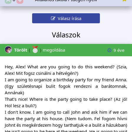
Válasz írása
Válaszok
Törölt
{
}
megoldása
9 éve
Hey, Alex! What are you going to do this weekend? (Szia,
Alex! Mit fogsz csinálni a hétvégén?)
I am going to organize a birthday party for my friend Anna.
(Egy születésnapi bulit fogok rendezni a barátomnak,
Annának)
That's nice! Where is the party going to take place? (Az jó!
Hol lesz a buli?)
I don't know. I am going to call John and ask him if we can
have the party at his house. (Nem tudom. Fel fogom hívni
Johnt és megkérdezem hogy tarthatjuk-e a bulit a házukban)
He isn't going to be here at the weekend. He is going to visit