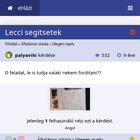
eHázi
Lecci segitsetek
Főoldal
»
Általános iskola
»
Idegen nyelv
palyaviki
kérdése
532
9 éve
D feladat, le is tudja valaki nekem forditani??
Jelenleg
1
felhasználó nézi ezt a kérdést.
Angol
Általános iskola / Idegen nyelv
0