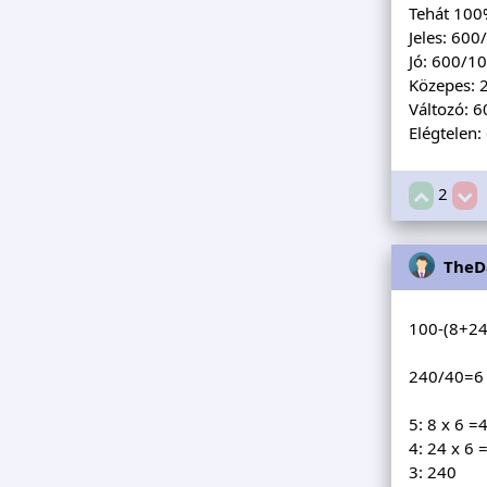
Tehát 10
Jeles: 60
Jó: 600/1
Közepes: 
Változó: 
Elégtelen
2
TheD
100-(8+24
240/40=6
5: 8 x 6 =
4: 24 x 6 
3: 240