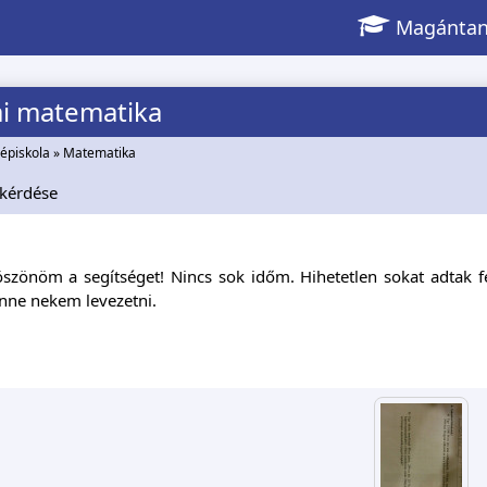
Magántan
ai matematika
épiskola
»
Matematika
kérdése
köszönöm a segítséget! Nincs sok időm. Hihetetlen sokat adtak 
nne nekem levezetni.