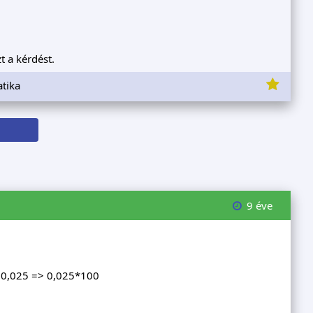
t a kérdést.
tika
9 éve
5=0,025 => 0,025*100