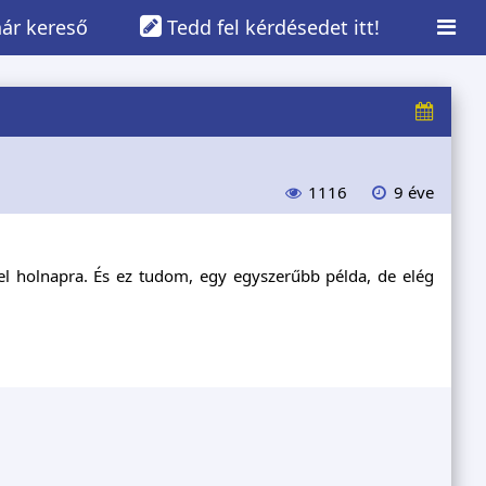
ár kereső
Tedd fel kérdésedet itt!
1116
9 éve
fel holnapra. És ez tudom, egy egyszerűbb példa, de elég