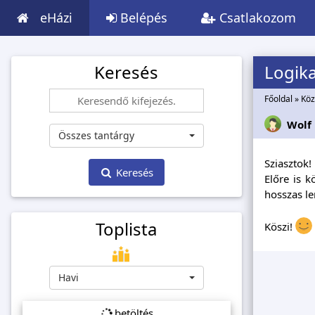
eHázi
Belépés
Csatlakozom
Keresés
Logik
Főoldal
»
Köz
Wolf
Összes tantárgy
Sziasztok!
Keresés
Előre is 
hosszas le
Toplista
Köszi!
Havi
betöltés...