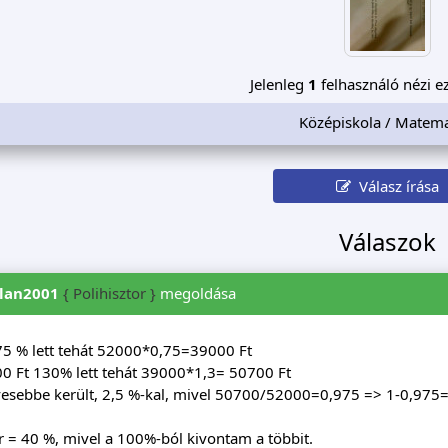
Jelenleg
1
felhasználó nézi ez
Középiskola / Matema
Válasz írása
Válaszok
zlan2001
{ Polihisztor }
megoldása
75 % lett tehát 52000*0,75=39000 Ft
0 Ft 130% lett tehát 39000*1,3= 50700 Ft
vesebbe került, 2,5 %-kal, mivel 50700/52000=0,975 => 1-0,97
 = 40 %, mivel a 100%-ból kivontam a többit.