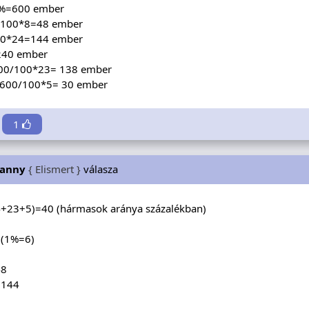
0%=600 ember
0/100*8=48 ember
00*24=144 ember
240 ember
600/100*23= 138 ember
: 600/100*5= 30 ember
1
anny
{ Elismert }
válasza
+23+5)=40 (hármasok aránya százalékban)
 (1%=6)
48
=144