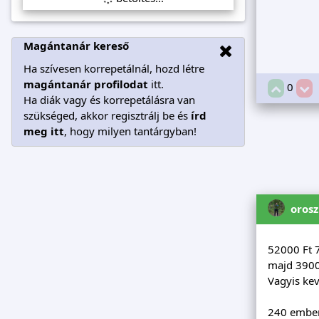
Magántanár kereső
Ha szívesen korrepetálnál, hozd létre
magántanár profilodat
itt.
0
Ha diák vagy és korrepetálásra van
szükséged, akkor regisztrálj be és
írd
meg itt
, hogy milyen tantárgyban!
oros
52000 Ft 
majd 3900
Vagyis ke
240 ember