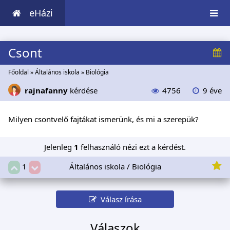
eHázi
Csont
Főoldal
»
Általános iskola
»
Biológia
rajnafanny
kérdése
4756
9 éve
Milyen csontvelő fajtákat ismerünk, és mi a szerepük?
Jelenleg
1
felhasználó nézi ezt a kérdést.
Általános iskola / Biológia
1
Válasz írása
Válaszok