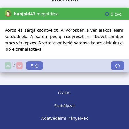
babjakl43
megoldása
9 éve
Vörös és sárga csontvelőt. A vörösben a vér alakos elemi
képződnek. A sárga pedig nagyrészt zsírdzövet amiben
nincs vérképzés. A vöröscsontvelő sárgáva képes alakulni az
idő előrehaladtával
2
5
GY.I.K.
Szabályzat
Adatvédelmi irányelvek