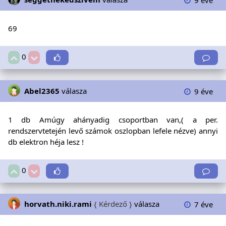
9 éve
69
0
Abel2365
válasza
9 éve
1 db Amúgy ahányadig csoportban van,( a per.
rendszervtetején levő számok oszlopban lefele nézve) annyi
db elektron héja lesz !
0
horvath.niki.rami
{ Kérdező }
válasza
7 éve