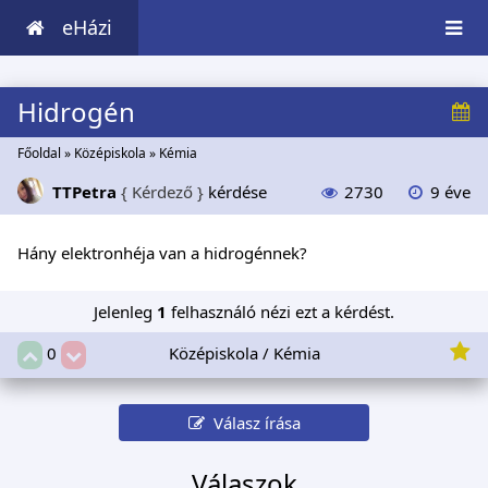
eHázi
Hidrogén
Főoldal
»
Középiskola
»
Kémia
TTPetra
{ Kérdező }
kérdése
2730
9 éve
Hány elektronhéja van a hidrogénnek?
Jelenleg
1
felhasználó nézi ezt a kérdést.
Középiskola / Kémia
0
Válasz írása
Válaszok