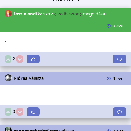
laszlo.andika1717
{ Polihisztor }
megoldása
9 éve
1
2
Flóraa
válasza
9 éve
1
0
seggetnekedszívem
válasza