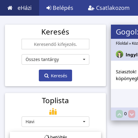
eHázi
Belépés
Csatlakozom
Keresés
Gogol
Főoldal
»
Köz
lngyl
Összes tantárgy
Sziasztok
Keresés
köpönyegbe
Toplista
0
Havi
betöltés...