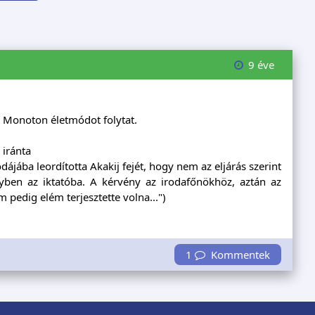
9 éve
. Monoton életmódot folytat.
 iránta
dájába leordította Akakij fejét, hogy nem az eljárás szerint
gyben az iktatóba. A kérvény az irodafőnökhöz, aztán az
 pedig elém terjesztette volna...")
1
Kommentek