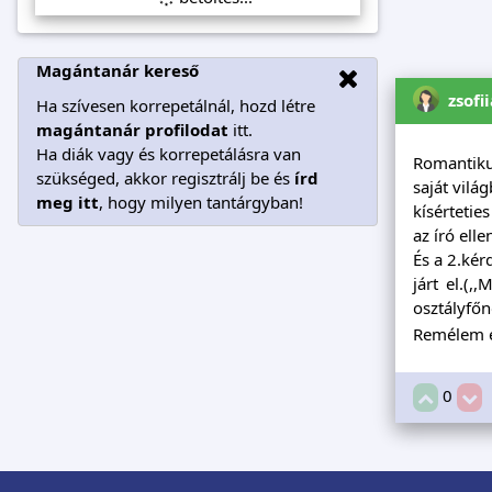
Magántanár kereső
zsofi
Ha szívesen korrepetálnál, hozd létre
magántanár profilodat
itt.
Ha diák vagy és korrepetálásra van
Romantiku
szükséged, akkor regisztrálj be és
írd
saját vilá
meg itt
, hogy milyen tantárgyban!
kísértetie
az író elle
És a 2.kér
járt el.(
osztályfőn
Remélem é
0