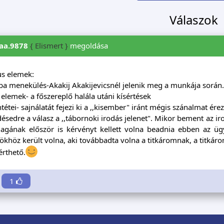
Válaszok
iaa.9878
{ Elismert }
megoldása
s elemek:
gba menekülés-Akakij Akakijevicsnél jelenik meg a munkája során
s elemek- a főszereplő halála utáni kísértések
ntétei- sajnálatát fejezi ki a ,,kisember" iránt mégis szánalmat érez
désedre a válasz a ,,tábornoki irodás jelenet". Mikor bement az iro
,,Magának először is kérvényt kellett volna beadnia ebben az ü
ökhöz került volna, aki továbbadta volna a titkáromnak, a titkárom
rthető.
1