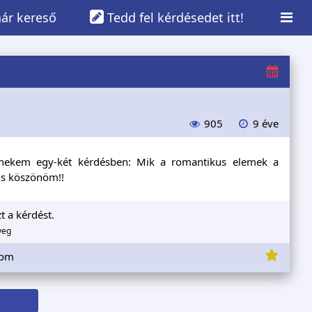
ár kereső
Tedd fel kérdésedet itt!
905
9 éve
k nekem egy-két kérdésben: Mik a romantikus elemek a
 is köszönöm!!
t a kérdést.
yeg
lom