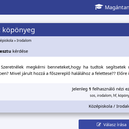
Magántan
: köpönyeg
épiskola
»
Irodalom
esztu
kérdése
! Szeretnélek megkérni benneteket,hogy ha tudtok segítsete
n? Mivel járult hozzá a főszereplő halálához a felettese?? Előre
Jelenleg
1
felhasználó nézi ez
sos, irodalom, hf, köpön
Középiskola / Iroda
Válasz írása