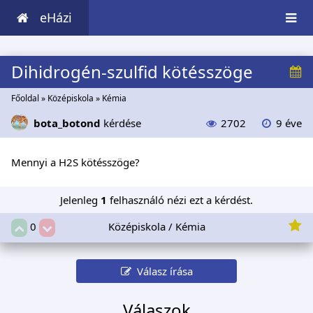
eHázi
Dihidrogén-szulfid kötésszöge
Főoldal
»
Középiskola
»
Kémia
bota_botond
kérdése
2702
9 éve
Mennyi a H2S kötésszöge?
Jelenleg
1
felhasználó nézi ezt a kérdést.
Középiskola / Kémia
0
Válasz írása
Válaszok