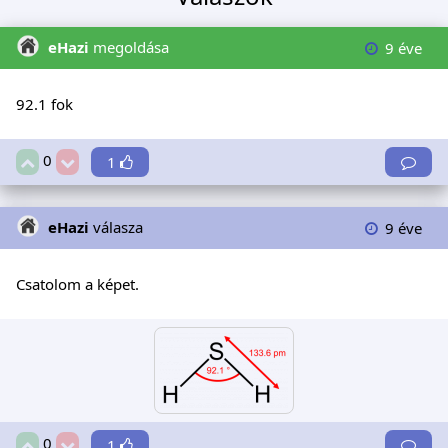
eHazi
megoldása
9 éve
92.1 fok
0
1
eHazi
válasza
9 éve
Csatolom a képet.
0
1