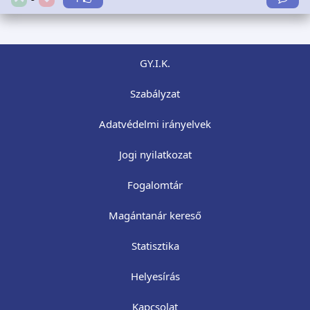
GY.I.K.
Szabályzat
Adatvédelmi irányelvek
Jogi nyilatkozat
Fogalomtár
Magántanár kereső
Statisztika
Helyesírás
Kapcsolat