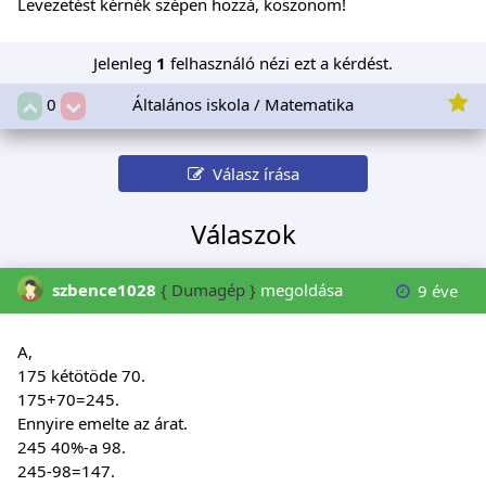
Levezetést kérnék szépen hozzá, köszönöm!
Jelenleg
1
felhasználó nézi ezt a kérdést.
Általános iskola / Matematika
0
Válasz írása
Válaszok
szbence1028
{ Dumagép }
megoldása
9 éve
A,
175 kétötöde 70.
175+70=245.
Ennyire emelte az árat.
245 40%-a 98.
245-98=147.