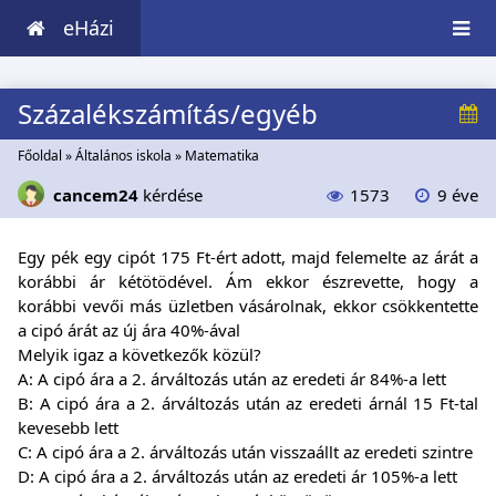
eHázi
Százalékszámítás/egyéb
Főoldal
»
Általános iskola
»
Matematika
cancem24
kérdése
1573
9 éve
Egy pék egy cipót 175 Ft-ért adott, majd felemelte az árát a
korábbi ár kétötödével. Ám ekkor észrevette, hogy a
korábbi vevői más üzletben vásárolnak, ekkor csökkentette
a cipó árát az új ára 40%-ával
Melyik igaz a következők közül?
A: A cipó ára a 2. árváltozás után az eredeti ár 84%-a lett
B: A cipó ára a 2. árváltozás után az eredeti árnál 15 Ft-tal
kevesebb lett
C: A cipó ára a 2. árváltozás után visszaállt az eredeti szintre
D: A cipó ára a 2. árváltozás után az eredeti ár 105%-a lett