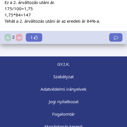
Ez a 2. árváltozás utáni ár.
175/100=1,75
1,75*84=147
Tehát a 2. árváltozás utáni ár az eredeti ár 84%-a.
2
1
GY.I.K.
Szabályzat
Adatvédelmi irányelvek
Jogi nyilatkozat
Fogalomtár
Magántanár kereső