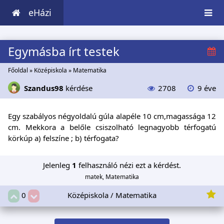
eHázi
Egymásba írt testek
Főoldal
»
Középiskola
»
Matematika
Szandus98
kérdése
2708
9 éve
Egy szabályos négyoldalú gúla alapéle 10 cm,magassága 12
cm. Mekkora a belőle csiszolható legnagyobb térfogatú
körkúp a) felszíne ; b) térfogata?
Jelenleg
1
felhasználó nézi ezt a kérdést.
matek, Matematika
Középiskola / Matematika
0