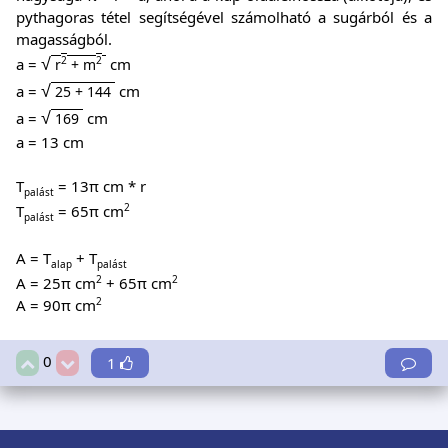
pythagoras tétel segítségével számolható a sugárból és a
magasságból.
√
2
2
a =
cm
r
+ m
√
a =
cm
25 + 144
√
a =
cm
169
a = 13 cm
T
= 13π cm * r
palást
2
T
= 65π cm
palást
A = T
+ T
alap
palást
2
2
A = 25π cm
+ 65π cm
2
A = 90π cm
0
1