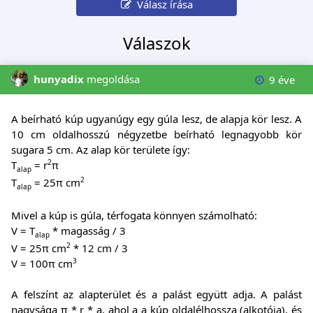
Válasz írása
Válaszok
hunyadix
megoldása
9 éve
A beírható kúp ugyanúgy egy gúla lesz, de alapja kör lesz. A
10 cm oldalhosszú négyzetbe beírható legnagyobb kör
sugara 5 cm. Az alap kör területe így:
2
T
= r
π
alap
2
T
= 25π cm
alap
Mivel a kúp is gúla, térfogata könnyen számolható:
V = T
* magasság / 3
alap
2
V = 25π cm
* 12 cm / 3
3
V = 100π cm
A felszínt az alapterület és a palást együtt adja. A palást
nagysága π * r * a, ahol a a kúp oldalélhossza (alkotója), és