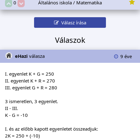
Általános iskola / Matematika
0
Válasz írása
Válaszok
eHazi
válasza
9 éve
I. egyenlet K + G = 250
II. egyenlet K + R = 270
III. egyenlet G + R = 280
3 ismeretlen, 3 egyenlet.
II - III.
K - G = -10
I. és az előbb kapott egyenletet összeadjuk:
2K = 250 + (-10)