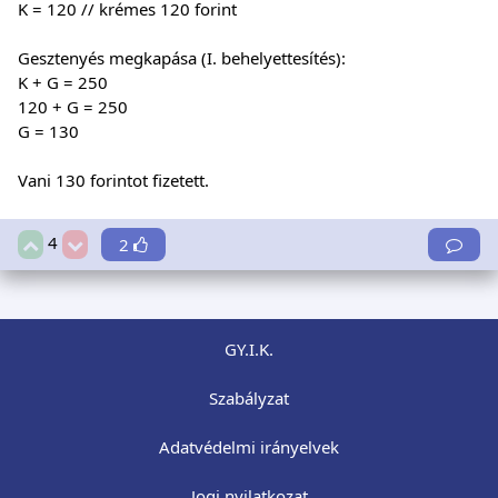
K = 120 // krémes 120 forint
Gesztenyés megkapása (I. behelyettesítés):
K + G = 250
120 + G = 250
G = 130
Vani 130 forintot fizetett.
4
2
GY.I.K.
Szabályzat
Adatvédelmi irányelvek
Jogi nyilatkozat