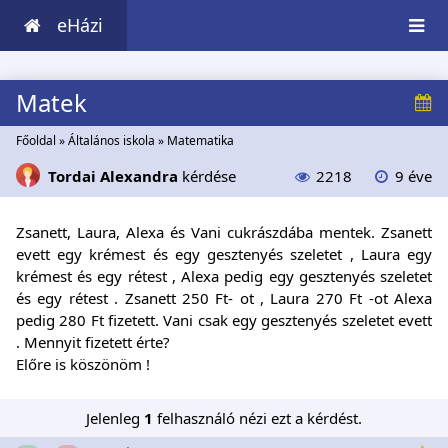
eHázi
Matek
Főoldal
»
Általános iskola
»
Matematika
Tordai Alexandra
kérdése
2218
9 éve
Zsanett, Laura, Alexa és Vani cukrászdába mentek. Zsanett
evett egy krémest és egy gesztenyés szeletet , Laura egy
krémest és egy rétest , Alexa pedig egy gesztenyés szeletet
és egy rétest . Zsanett 250 Ft- ot , Laura 270 Ft -ot Alexa
pedig 280 Ft fizetett. Vani csak egy gesztenyés szeletet evett
. Mennyit fizetett érte?
Előre is köszönöm !
Jelenleg
1
felhasználó nézi ezt a kérdést.