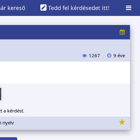
ár kereső
Tedd fel kérdésedet itt!
1267
9 éve
t a kérdést.
n nyelv