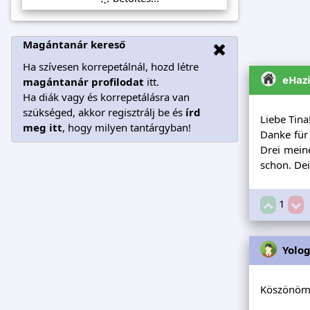
Magántanár kereső
Ha szívesen korrepetálnál, hozd létre
eHaz
magántanár profilodat
itt.
Ha diák vagy és korrepetálásra van
szükséged, akkor regisztrálj be és
írd
Liebe Tina
meg itt
, hogy milyen tantárgyban!
Danke für
Drei meine
schon. Dei
1
Yolo
Köszönöm 