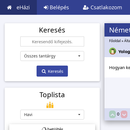
eHázi
Belépés
Csatlakozom
Keresés
Német
Főoldal
»
Ált
Yolo
Összes tantárgy
Hogyan kel
Keresés
Toplista
0
Havi
betöltés...