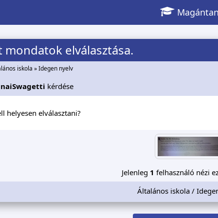
Magántan
 mondatok elválasztása.
alános iskola
»
Idegen nyelv
gnaiSwagetti
kérdése
l helyesen elválasztani?
Jelenleg
1
felhasználó nézi ez
Általános iskola / Idege