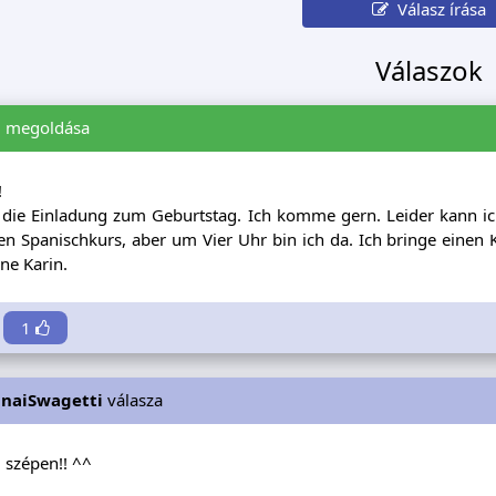
Válasz írása
Válaszok
i
megoldása
!
 die Einladung zum Geburtstag. Ich komme gern. Leider kann ic
n Spanischkurs, aber um Vier Uhr bin ich da. Ich bringe einen 
ne Karin.
1
gnaiSwagetti
válasza
szépen!! ^^