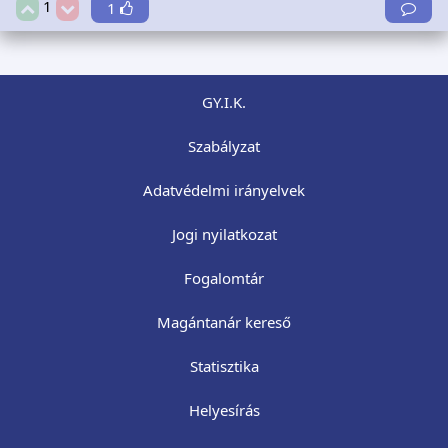
1
1
GY.I.K.
Szabályzat
Adatvédelmi irányelvek
Jogi nyilatkozat
Fogalomtár
Magántanár kereső
Statisztika
Helyesírás