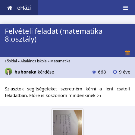
eHázi
Felvételi feladat (matematika
8.osztály)
Főoldal
»
Általános iskola
»
Matematika
buboreka
kérdése
668
9 éve
Sziasztok segítségeteket szeretném kérni a lent csatolt
feladatban. Előre is köszönöm mindenkinek :-)