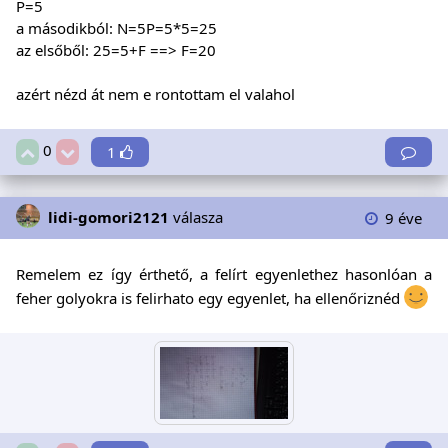
P=5
a másodikból: N=5P=5*5=25
az elsőből: 25=5+F ==> F=20
azért nézd át nem e rontottam el valahol
0
1
lidi-gomori2121
válasza
9 éve
Remelem ez így érthető, a felírt egyenlethez hasonlóan a
feher golyokra is felirhato egy egyenlet, ha ellenőriznéd