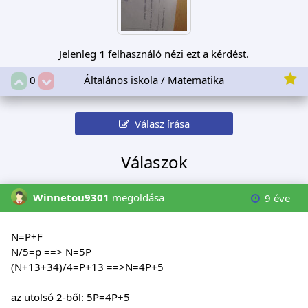
Jelenleg
1
felhasználó nézi ezt a kérdést.
Általános iskola / Matematika
0
Válasz írása
Válaszok
Winnetou9301
megoldása
9 éve
N=P+F
N/5=p ==> N=5P
(N+13+34)/4=P+13 ==>N=4P+5
az utolsó 2-ből: 5P=4P+5