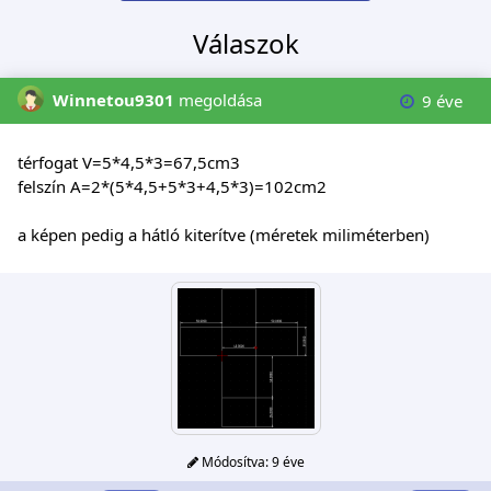
Válaszok
Winnetou9301
megoldása
9 éve
térfogat V=5*4,5*3=67,5cm3
felszín A=2*(5*4,5+5*3+4,5*3)=102cm2
a képen pedig a hátló kiterítve (méretek miliméterben)
Módosítva:
9 éve