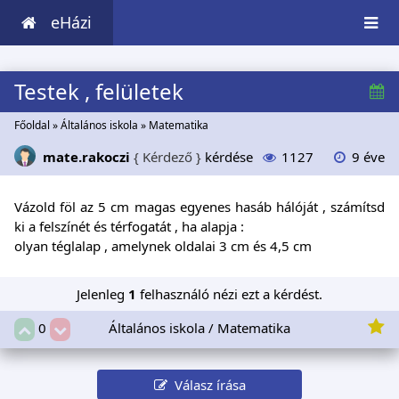
eHázi
Testek , felületek
Főoldal
»
Általános iskola
»
Matematika
mate.rakoczi
{ Kérdező }
kérdése
1127
9 éve
Vázold föl az 5 cm magas egyenes hasáb hálóját , számítsd
ki a felszínét és térfogatát , ha alapja :
olyan téglalap , amelynek oldalai 3 cm és 4,5 cm
Jelenleg
1
felhasználó nézi ezt a kérdést.
Általános iskola / Matematika
0
Válasz írása