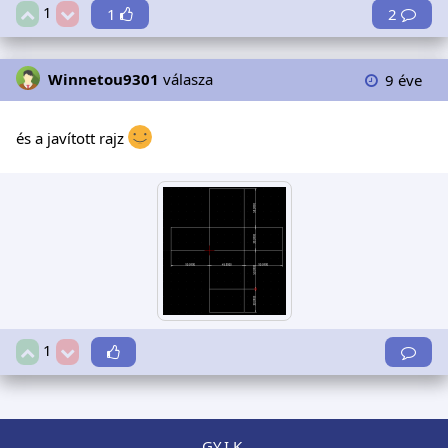
1
1
2
Winnetou9301
válasza
9 éve
és a javított rajz
1
GY.I.K.