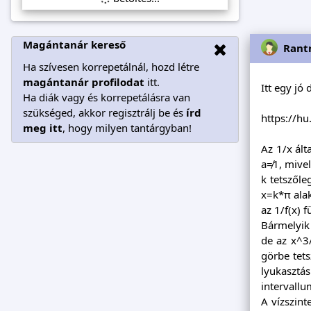
Magántanár kereső
Rant
Ha szívesen korrepetálnál, hozd létre
magántanár profilodat
itt.
Itt egy jó 
Ha diák vagy és korrepetálásra van
szükséged, akkor regisztrálj be és
írd
https://hu
meg itt
, hogy milyen tantárgyban!
Az 1/x ált
a≠1, mivel
k tetszőle
x=k*π alak
az 1/f(x) 
Bármelyik 
de az x^3
görbe tets
lyukasztá
intervallu
A vízszint