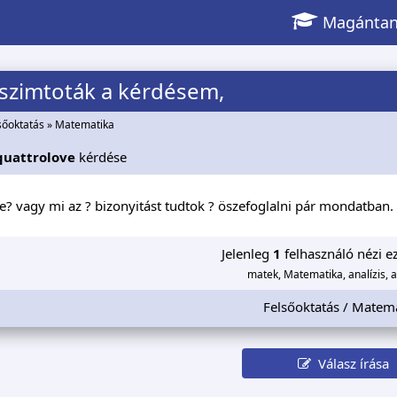
Magántan
Aszimtoták a kérdésem,
sőoktatás
»
Matematika
quattrolove
kérdése
e? vagy mi az ? bizonyitást tudtok ? öszefoglalni pár mondatban.
Jelenleg
1
felhasználó nézi ez
matek, Matematika, analízis, 
Felsőoktatás / Matem
Válasz írása