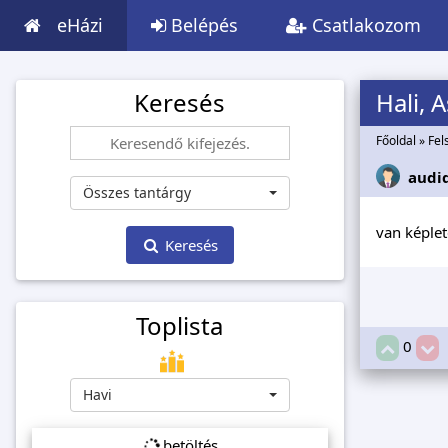
eHázi
Belépés
Csatlakozom
Keresés
Hali, 
Főoldal
»
Fel
audi
Összes tantárgy
van képlet
Keresés
Toplista
0
Havi
betöltés...