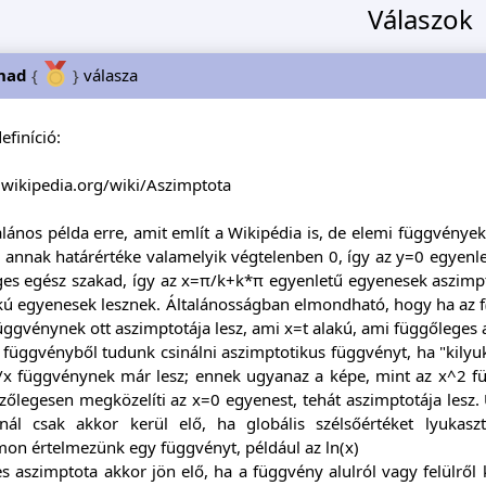
Válaszok
nad
{
}
válasza
definíció:
.wikipedia.org/wiki/Aszimptota
alános példa erre, amit említ a Wikipédia is, de elemi függvény
 annak határértéke valamelyik végtelenben 0, így az y=0 egyenlet
ges egész szakad, így az x=π/k+k*π egyenletű egyenesek aszimpto
ú egyenesek lesznek. Általánosságban elmondható, hogy ha az f(x
függvénynek ott aszimptotája lesz, ami x=t alakú, ami függőleges 
függvényből tudunk csinálni aszimptotikus függvényt, ha "kilyu
/x függvénynek már lesz; ennek ugyanaz a képe, mint az x^2 fü
zőlegesen megközelíti az x=0 egyenest, tehát aszimptotája lesz.
snál csak akkor kerül elő, ha globális szélsőértéket lyukasz
mon értelmezünk egy függvényt, például az ln(x)
es aszimptota akkor jön elő, ha a függvény alulról vagy felülről k