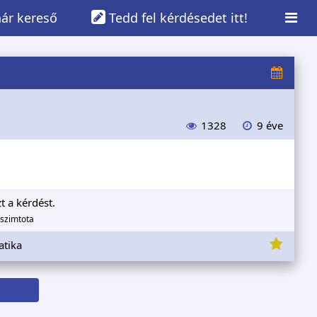
ár kereső
Tedd fel kérdésedet itt!
1328
9 éve
t a kérdést.
aszimtota
atika