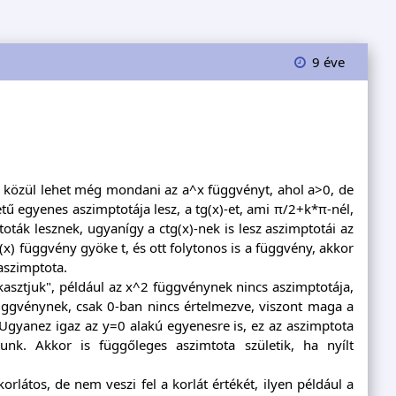
9 éve
ek közül lehet még mondani az a^x függvényt, ahol a>0, de
ű egyenes aszimptotája lesz, a tg(x)-et, ami π/2+k*π-nél,
ták lesznek, ugyanígy a ctg(x)-nek is lesz aszimptotái az
) függvény gyöke t, és ott folytonos is a függvény, akkor
aszimptota.
kasztjuk", például az x^2 függvénynek nincs aszimptotája,
ggvénynek, csak 0-ban nincs értelmezve, viszont maga a
 Ugyanez igaz az y=0 alakú egyenesre is, ez az aszimptota
tunk. Akkor is függőleges aszimtota születik, ha nyílt
orlátos, de nem veszi fel a korlát értékét, ilyen például a