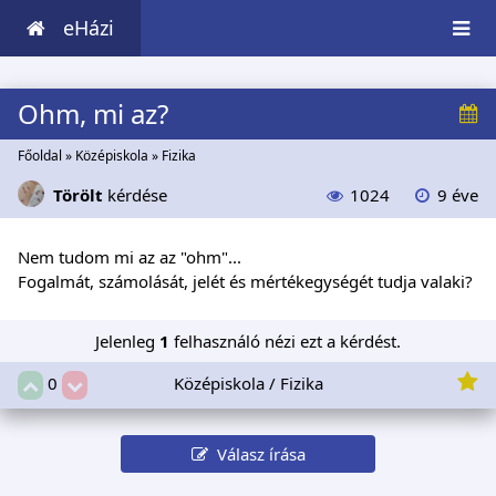
eHázi
Ohm, mi az?
Főoldal
»
Középiskola
»
Fizika
Törölt
kérdése
1024
9 éve
Nem tudom mi az az "ohm"...
Fogalmát, számolását, jelét és mértékegységét tudja valaki?
Jelenleg
1
felhasználó nézi ezt a kérdést.
Középiskola / Fizika
0
Válasz írása