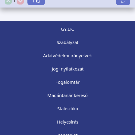
1
GY.I.K.
Szabályzat
Adatvédelmi irányelvek
Jogi nyilatkozat
Fogalomtár
Magántanár kereső
Statisztika
Helyesírás
Kapcsolat