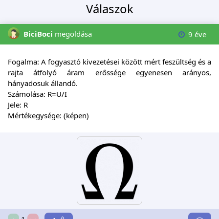
Válaszok
BiciBoci
megoldása
9 éve
Fogalma: A fogyasztó kivezetései között mért feszültség és a
rajta átfolyó áram erőssége egyenesen arányos,
hányadosuk állandó.
Számolása: R=U/I
Jele: R
Mértékegysége: (képen)
1