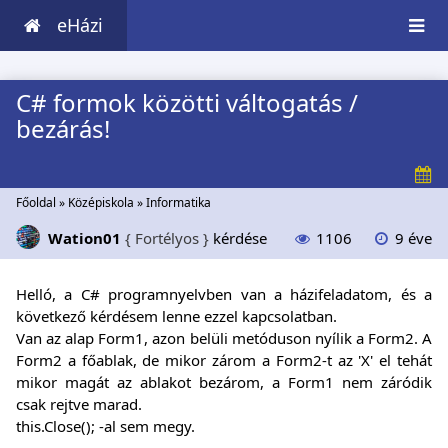
eHázi
C# formok közötti váltogatás /
bezárás!
Főoldal
»
Középiskola
»
Informatika
Wation01
{ Fortélyos }
kérdése
1106
9 éve
Helló, a C# programnyelvben van a házifeladatom, és a
következő kérdésem lenne ezzel kapcsolatban.
Van az alap Form1, azon belüli metóduson nyílik a Form2. A
Form2 a főablak, de mikor zárom a Form2-t az 'X' el tehát
mikor magát az ablakot bezárom, a Form1 nem záródik
csak rejtve marad.
this.Close(); -al sem megy.