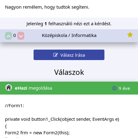
Nagyon remélem, hogy tudtok segíteni.
Jelenleg
1
felhasználó nézi ezt a kérdést.
Középiskola / Informatika
0
Válasz írása
Válaszok
eHazi
megoldása
9 éve
//Form1:
private void button1_Click(object sender, EventArgs e)
{
Form2 frm = new Form2(this);