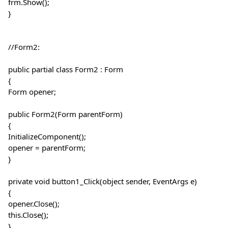
frm.Show();
}
//Form2:
public partial class Form2 : Form
{
Form opener;
public Form2(Form parentForm)
{
InitializeComponent();
opener = parentForm;
}
private void button1_Click(object sender, EventArgs e)
{
opener.Close();
this.Close();
}