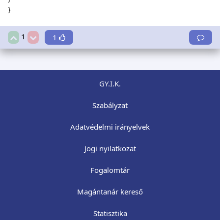
}
1
1
GY.I.K.
Szabályzat
Adatvédelmi irányelvek
Jogi nyilatkozat
Fogalomtár
Magántanár kereső
Statisztika