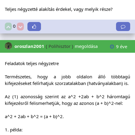
Teljes négyzetté alakítás érdekel, vagy melyik része?
0
oroszlan2001
{ Polihisztor }
megoldása
9 éve
Feladatok teljes négyzetre
Természetes, hogy a jobb oldalon álló többtagú
kifejezéseket felírhatjuk szorzatalakban (hatványalakban) is.
Az (1) azonosság szerint az a^2 +2ab + b^2 háromtagú
kifejezésről felismerhetjük, hogy az azonos (a + b)^2-nel:
a^2 + 2ab + b^2 = (a + b)^2.
1. példa: