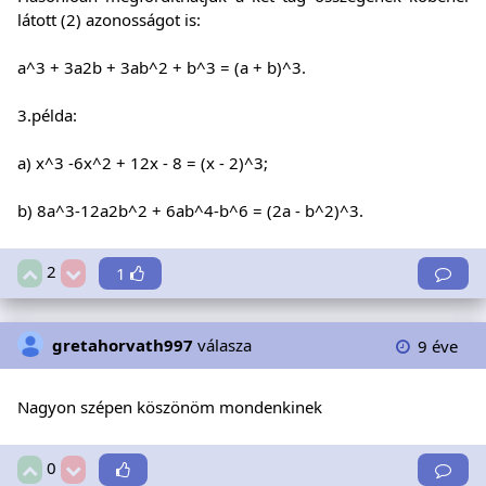
látott (2) azonosságot is:
a^3 + 3a2b + 3ab^2 + b^3 = (a + b)^3.
3.példa:
a) x^3 -6x^2 + 12x - 8 = (x - 2)^3;
b) 8a^3-12a2b^2 + 6ab^4-b^6 = (2a - b^2)^3.
2
1
gretahorvath997
válasza
9 éve
Nagyon szépen köszönöm mondenkinek
0