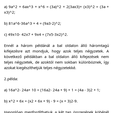
a) 9a^2 + 6ax^3 + x^6 = (3a)^2 + 2(3ax3)+ (x3)^2 = (3a +
x3)^2;
b) 81a^6-36a^3 + 4 = (9a3-2)^2;
c) 49x10- 42x7 + 9x4 = (7x5-3x2)^2.
Ennél a három példánál a bal oldalon álló háromtagú
kifejezésre azt mondjuk, hogy azok teljes négyzetek. A
következő példákban a bal oldalon álló kifejezések nem
teljes négyzetek, de azoktól nem sokban különböznek, így
azokat kiegészíthetjük teljes négyzetekké.
2.példa:
a) 16a^2- 24a+ 10 = (16a2- 24a + 9) + 1 = (4a - 3)2 + 1;
b) x^2 + 6x = (x2 + 6x + 9) - 9 = (x + 3)2-9.
Hasonlóan megfordíthatjuk a két tag összegének köbénél