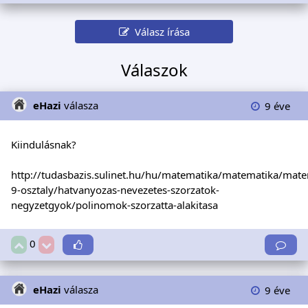
Válasz írása
Válaszok
eHazi
válasza
9 éve
Kiindulásnak?
http://tudasbazis.sulinet.hu/hu/matematika/matematika/mate
9-osztaly/hatvanyozas-nevezetes-szorzatok-
negyzetgyok/polinomok-szorzatta-alakitasa
0
eHazi
válasza
9 éve