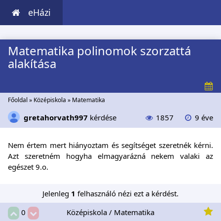
eHázi
Matematika polinomok szorzattá
alakítása
Főoldal
»
Középiskola
»
Matematika
gretahorvath997
kérdése
1857
9 éve
Nem értem mert hiányoztam és segítséget szeretnék kérni.
Azt szeretném hogyha elmagyarázná nekem valaki az
egészet 9.o.
Jelenleg
1
felhasználó nézi ezt a kérdést.
Középiskola / Matematika
0