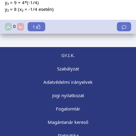
y₂ = 9 + 4*(-1/4)
y₂ = 8 (x₂ = -1/4 esetén)
0
1
GY.I.K.
Szabályzat
Adatvédelmi irányelvek
Jogi nyilatkozat
Fogalomtár
Magántanár kereső
Statisztika