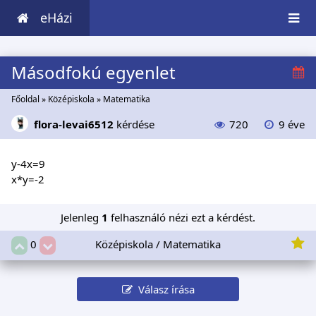
eHázi
Másodfokú egyenlet
Főoldal
»
Középiskola
»
Matematika
flora-levai6512
kérdése
720
9 éve
y-4x=9
x*y=-2
Jelenleg
1
felhasználó nézi ezt a kérdést.
Középiskola / Matematika
0
Válasz írása