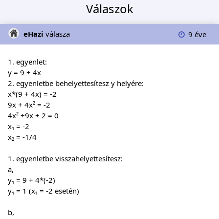
Válaszok
eHazi
válasza
9 éve
1. egyenlet:
y = 9 + 4x
2. egyenletbe behelyettesítesz y helyére:
x*(9 + 4x) = -2
9x + 4x² = -2
4x² +9x + 2 = 0
x₁ = -2
x₂ = -1/4
1. egyenletbe visszahelyettesítesz:
a,
y₁ = 9 + 4*(-2)
y₁ = 1 (x₁ = -2 esetén)
b,