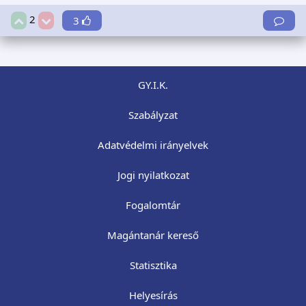
2
3
GY.I.K.
Szabályzat
Adatvédelmi irányelvek
Jogi nyilatkozat
Fogalomtár
Magántanár kereső
Statisztika
Helyesírás