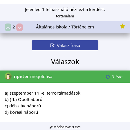
Jelenleg
1
felhasználó nézi ezt a kérdést.
történelem
Általános iskola / Történelem
2
Válasz írása
Válaszok
npeter
megoldása
9 éve
a) szeptember 11.-ei terrortámadások
b) (II.) Öbölháború
c) délszláv háború
d) koreai háború
Módosítva:
9 éve