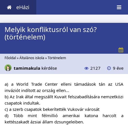
eHázi
Melyik konfliktusról van szó?
(történelem)
Főoldal
»
Általános iskola
»
Történelem
tamimakula
kérdése
2127
9 éve
a) a World Trade Center elleni támadások tán az USA
inváziót indított az ország ellen...
b) Az Irak által megszállt Kuvait felszabadítására nemzetközi
csapatok indultak.
c) a szerb csapatok bekerítették Vukovár városát
d) Több mint félmillió amerikai katona harcolt a
kettészakadt ázsiai állam dzsungeleiben.