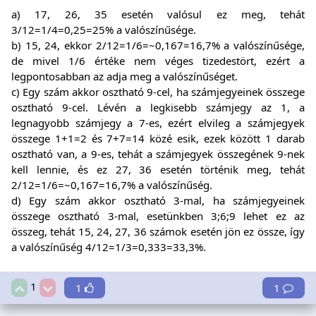
a) 17, 26, 35 esetén valósul ez meg, tehát
3/12=1/4=0,25=25% a valószínűsége.
b) 15, 24, ekkor 2/12=1/6=~0,167=16,7% a valószínűsége,
de mivel 1/6 értéke nem véges tizedestört, ezért a
legpontosabban az adja meg a valószínűséget.
c) Egy szám akkor osztható 9-cel, ha számjegyeinek összege
osztható 9-cel. Lévén a legkisebb számjegy az 1, a
legnagyobb számjegy a 7-es, ezért elvileg a számjegyek
összege 1+1=2 és 7+7=14 közé esik, ezek között 1 darab
osztható van, a 9-es, tehát a számjegyek összegének 9-nek
kell lennie, és ez 27, 36 esetén történik meg, tehát
2/12=1/6=~0,167=16,7% a valószínűség.
d) Egy szám akkor osztható 3-mal, ha számjegyeinek
összege osztható 3-mal, esetünkben 3;6;9 lehet ez az
összeg, tehát 15, 24, 27, 36 számok esetén jön ez össze, így
a valószínűség 4/12=1/3=0,333=33,3%.
1
1
1