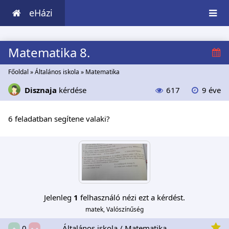
eHázi
Matematika 8.
Főoldal
»
Általános iskola
»
Matematika
Disznaja
kérdése
617
9 éve
6 feladatban segítene valaki?
Jelenleg
1
felhasználó nézi ezt a kérdést.
matek, Valószínűség
Általános iskola / Matematika
0