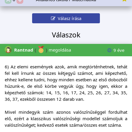
Válasz írása
Válaszok
Rantnad
{
}
megoldása
9 éve
6) Az elemi események azok, amik megtörténhetnek, tehát
fel kell írnunk az összes kétjegyű számot, ami képezhető,
ehhez kellene tudni, hogy minden esetben az első dobozból
húzunk-e, de első körbe vegyük úgy, hogy igen, ekkor a
képezhető számok: 14, 15, 16, 17, 24, 25, 26, 27, 34, 35,
36, 37, ezekből összesen 12 darab van.
Mivel mindegyik szám azonos valószínűséggel fordulhat
elő, ezért a klasszikus valószínűségi modellel számoljuk a
valószínűséget; kedvező esetek száma/összes eset száma.