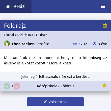
eHázi
Földrajz
Főoldal
»
Középiskola
»
Földrajz
theo.raeken
kérdése
3792
9 éve
Megtudnátok nekem mondani hogy mi a különbség az
ásvány és a kőzet között ? Előre is köszi
Jelenleg
1
felhasználó nézi ezt a kérdést.
Középiskola / Földrajz
0
Válasz írása