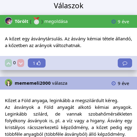
Válaszok
Törölt
{
}
megoldása
9 éve
A kőzet egy ásványtársulás. Az ásvány kémiai tétele állandó,
a kőzetben az arányok változhatnak.
0
1
mememeli2000
válasza
9 éve
Kőzet a Föld anyaga, leginkább a megszilárdult kéreg.
Az ásványok a Föld anyagát alkotó kémiai anyagok.
Leginkább szilárd, de vannak szobahőmérsékleten
folyékony ásványok is, pl. a víz vagy a higany. Ásvány egy
kristályos rácsszerkezetű képződmény, a kőzet pedig egy
többféle anyagból (többféle ásványból) álló képződmény.