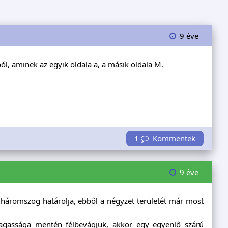
9 éve
ból, aminek az egyik oldala a, a másik oldala M.
1
Kommentek
9 éve
ú háromszög határolja, ebből a négyzet területét már most
gassága mentén félbevágjuk, akkor egy egyenlő szárú