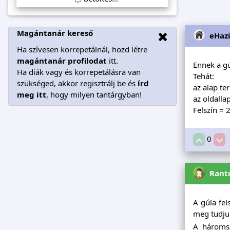
Magántanár kereső
eHaz
Ha szívesen korrepetálnál, hozd létre
magántanár profilodat
itt.
Ennek a gú
Ha diák vagy és korrepetálásra van
Tehát:
szükséged, akkor regisztrálj be és
írd
az alap te
meg itt
, hogy milyen tantárgyban!
az oldalla
Felszín = 
0
Rant
A gúla fel
meg tudju
A háromsz