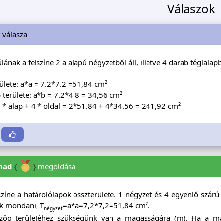
Válaszok
i
válasza
lának a felszíne 2 a alapú négyzetből áll, illetve 4 darab téglalap
rülete: a*a = 7.2*7.2 =51,84 cm²
p területe: a*b = 7.2*4.8 = 34,56 cm²
2 * alap + 4 * oldal = 2*51.84 + 4*34.56 = 241,92 cm²
nad
{
}
megoldása
színe a határolólapok összterülete. 1 négyzet és 4 egyenlő szár
k mondani; T
=a*a=7,2*7,2=51,84 cm².
négyzet
ög területéhez szükségünk van a magasságára (m). Ha a ma