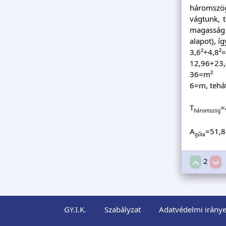
háromszög
vágtunk, 
magasság 
alapot), íg
3,6²+4,8²
12,96+23
36=m²
6=m, tehá
T
=
háromszög
A
=51,8
gűla
2
GY.I.K.
Szabályzat
Adatvédelmi iránye