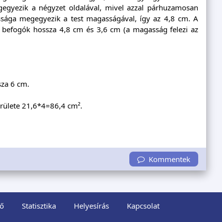
egyezik a négyzet oldalával, mivel azzal párhuzamosan
sága megegyezik a test magasságával, így az 4,8 cm. A
 befogók hossza 4,8 cm és 3,6 cm (a magasság felezi az
sza 6 cm.
rülete 21,6*4=86,4 cm².
Kommentek
ő
Statisztika
Helyesírás
Kapcsolat