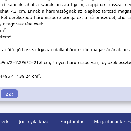
et kapunk, ahol a szárak hossza így m, alapjának hossza meg
tehát 7,2 cm. Ennek a háromszögnek az alaphoz tartozó magas
két derékszögű háromszögre bontja ezt a háromszöget, ahol a
y Pitagorasz tételével:
=m²
,4=m²
t az átfogó hossza, így az oldallapháromszög magasságának hos
a*m/2=7,2*6/2=21,6 cm, 4 ilyen háromszög van, így azok összte
4+86,4=138,24 cm².
2
lvek
Jogi nyilatkozat
Fogalomtár
Magántanár keres