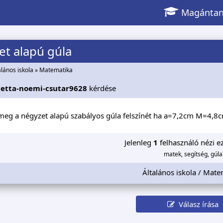
Magántan
t alapú gúla
alános iskola
»
Matematika
ietta-noemi-csutar9628
kérdése
meg a négyzet alapú szabályos gúla felszínét ha a=7,2cm M=4,8
Jelenleg
1
felhasználó nézi ez
matek, segítség, gúla
Általános iskola / Mate
Válasz írása