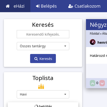
eHázi
Belépés
Csatlakozom
Keresés
Négyze
Főoldal
»
Ált
henr
Összes tantárgy
Határozd 
Keresés
Toplista
0
Havi
betöltés...