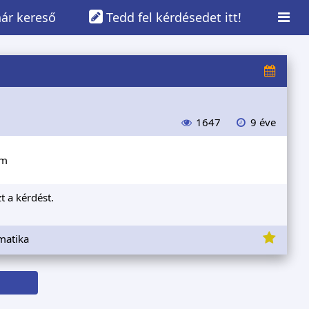
ár kereső
Tedd fel kérdésedet itt!
1647
9 éve
cm
t a kérdést.
matika