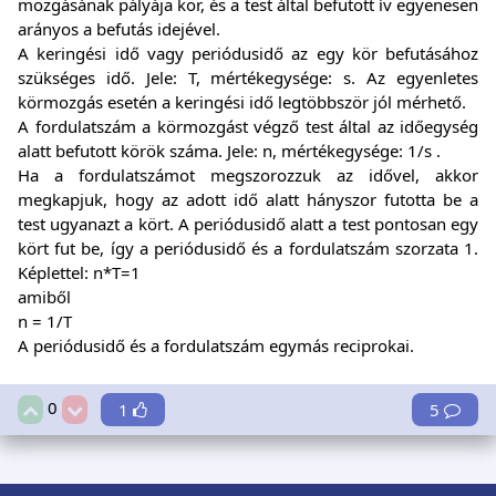
mozgásának pályája kör, és a test által befutott ív egyenesen
arányos a befutás idejével.
A keringési idő vagy periódusidő az egy kör befutásához
szükséges idő. Jele: T, mértékegysége: s. Az egyenletes
körmozgás esetén a keringési idő legtöbbször jól mérhető.
A fordulatszám a körmozgást végző test által az időegység
alatt befutott körök száma. Jele: n, mértékegysége: 1/s .
Ha a fordulatszámot megszorozzuk az idővel, akkor
megkapjuk, hogy az adott idő alatt hányszor futotta be a
test ugyanazt a kört. A periódusidő alatt a test pontosan egy
kört fut be, így a periódusidő és a fordulatszám szorzata 1.
Képlettel: n*T=1
amiből
n = 1/T
A periódusidő és a fordulatszám egymás reciprokai.
0
1
5