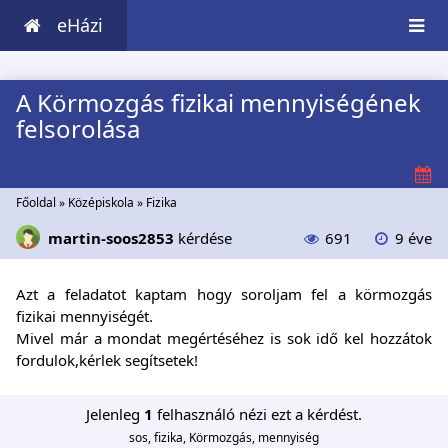
eHázi
A Körmozgás fizikai mennyiségének
felsorolása
Főoldal
»
Középiskola
»
Fizika
martin-soos2853
kérdése
691
9 éve
Azt a feladatot kaptam hogy soroljam fel a körmozgás
fizikai mennyiségét.
Mivel már a mondat megértéséhez is sok idő kel hozzátok
fordulok,kérlek segítsetek!
Jelenleg
1
felhasználó nézi ezt a kérdést.
sos, fizika, Körmozgás, mennyiség