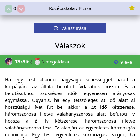
Középiskola / Fizika
0
Válasz írása
Válaszok
Törölt
{
}
megoldása
9 éve
Ha egy test állandó nagyságú sebességgel halad a
körpályán, az általa befutott ívdarabok hossza és a
befutásukhoz szükséges idők egyenesen arányosak
egymással. Ugyanis, ha egy tetszőleges Δt idő alatt Δi
hosszúságú ívet fut be, akkor a Δt idő kétszerese,
háromszorosa illetve valahányszorosa alatt befutott ív
hossza a Δi ív kétszerese, háromszorosa illetve
valahányszorosa lesz. Ez alapján az egyenletes körmozgás
definíciója: Egy test egyenletes körmozgást végez, ha