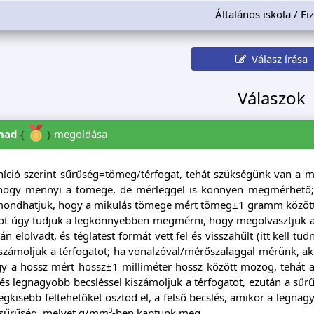
Általános iskola / Fi
Válasz írása
Válaszok
nad
{
}
megoldása
níció szerint sűrűség=tömeg/térfogat, tehát szükségünk van a m
 hogy mennyi a tömege, de mérleggel is könnyen megmérhető
 mondhatjuk, hogy a mikulás tömege mért tömeg±1 gramm közöt
ot úgy tudjuk a legkönnyebben megmérni, hogy megolvasztjuk a c
n elolvadt, és téglatest formát vett fel és visszahűlt (itt kell t
kiszámoljuk a térfogatot; ha vonalzóval/mérőszalaggal mérünk, a
gy a hossz mért hossz±1 milliméter hossz között mozog, tehát a t
és legnagyobb becsléssel kiszámoljuk a térfogatot, ezután a sűrűsé
egkisebb feltehetőket osztod el, a felső becslés, amikor a legnag
 sűrűség, melyet g/mm³-ben kaptunk meg.