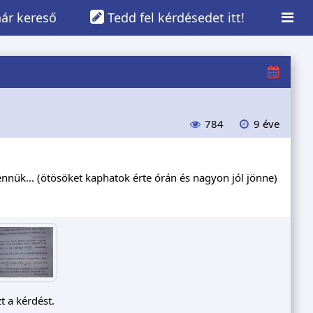
ár kereső
Tedd fel kérdésedet itt!
784
9 éve
ennük... (ötösöket kaphatok érte órán és nagyon jól jönne)
t a kérdést.