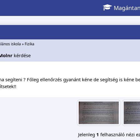
Magántan
alános iskola
»
Fizika
Molnr
kérdése
na segíteni ? Főleg ellenőrzés gyanánt kéne de segítség is kéne b
tsetek!!
Jelenleg
1
felhasználó nézi ez