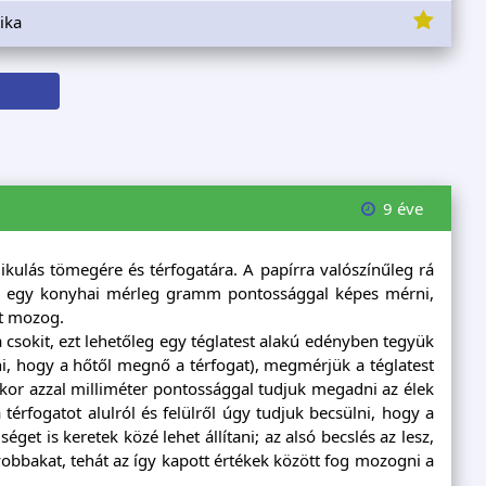
zika
9 éve
ikulás tömegére és térfogatára. A papírra valószínűleg rá
; egy konyhai mérleg gramm pontossággal képes mérni,
t mozog.
sokit, ezt lehetőleg egy téglatest alakú edényben tegyük
udni, hogy a hőtől megnő a térfogat), megmérjük a téglatest
kkor azzal milliméter pontossággal tudjuk megadni az élek
érfogatot alulról és felülről úgy tudjuk becsülni, hogy a
get is keretek közé lehet állítani; az alsó becslés az lesz,
yobbakat, tehát az így kapott értékek között fog mozogni a