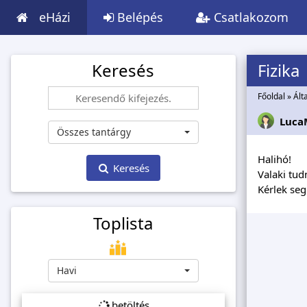
eHázi
Belépés
Csatlakozom
Keresés
Fizika
Főoldal
»
Ált
Luca
Összes tantárgy
Halihó!
Keresés
Valaki tud
Kérlek segí
Toplista
Havi
betöltés...