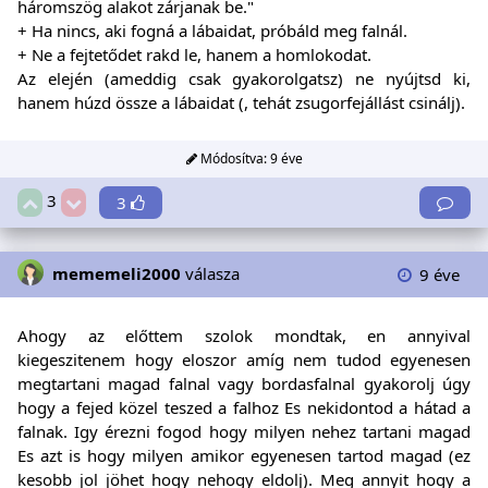
háromszög alakot zárjanak be."
+ Ha nincs, aki fogná a lábaidat, próbáld meg falnál.
+ Ne a fejtetődet rakd le, hanem a homlokodat.
Az elején (ameddig csak gyakorolgatsz) ne nyújtsd ki,
hanem húzd össze a lábaidat (, tehát zsugorfejállást csinálj).
Módosítva:
9 éve
3
3
mememeli2000
válasza
9 éve
Ahogy az előttem szolok mondtak, en annyival
kiegeszitenem hogy eloszor amíg nem tudod egyenesen
megtartani magad falnal vagy bordasfalnal gyakorolj úgy
hogy a fejed közel teszed a falhoz Es nekidontod a hátad a
falnak. Igy érezni fogod hogy milyen nehez tartani magad
Es azt is hogy milyen amikor egyenesen tartod magad (ez
kesobb jol jöhet hogy nehogy eldolj). Meg annyit hogy a