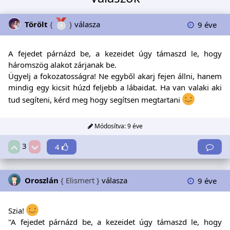
Törölt
{
}
válasza
9 éve
A fejedet párnázd be, a kezeidet úgy támaszd le, hogy
háromszög alakot zárjanak be.
Ügyelj a fokozatosságra! Ne egyből akarj fejen állni, hanem
mindig egy kicsit húzd feljebb a lábaidat. Ha van valaki aki
tud segíteni, kérd meg hogy segítsen megtartani
Módosítva:
9 éve
3
4
Oroszlán
{ Elismert }
válasza
9 éve
Szia!
"A fejedet párnázd be, a kezeidet úgy támaszd le, hogy