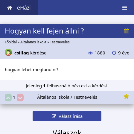
eHázi
Hogyan kell fejen állni ?
Főoldal
»
Általános iskola
»
Testnevelés
csillag
kérdése
1880
9 éve
hogyan lehet megtanulni?
Jelenleg
1
felhasználó nézi ezt a kérdést.
Általános iskola / Testnevelés
1
Válasz írása
Válaszok