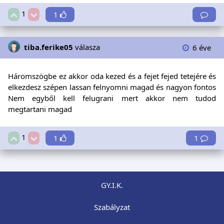
1
1
tiba.ferike05
válasza
6 éve
Háromszögbe ez akkor oda kezed és a fejet fejed tetejére és
elkezdesz szépen lassan felnyomni magad és nagyon fontos
Nem egyből kell felugrani mert akkor nem tudod
megtartani magad
1
1
1
GY.I.K.
Szabályzat