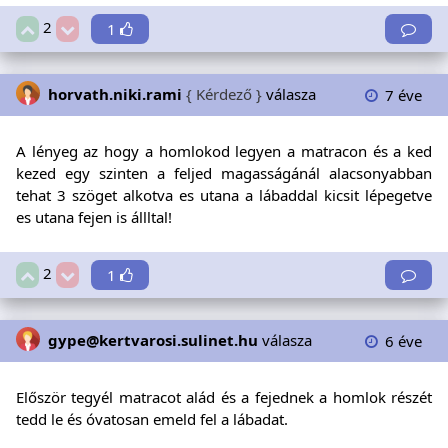
2
1
horvath.niki.rami
{ Kérdező }
válasza
7 éve
A lényeg az hogy a homlokod legyen a matracon és a ked
kezed egy szinten a feljed magasságánál alacsonyabban
tehat 3 szöget alkotva es utana a lábaddal kicsit lépegetve
es utana fejen is állltal!
2
1
gype@kertvarosi.sulinet.hu
válasza
6 éve
Először tegyél matracot alád és a fejednek a homlok részét
tedd le és óvatosan emeld fel a lábadat.