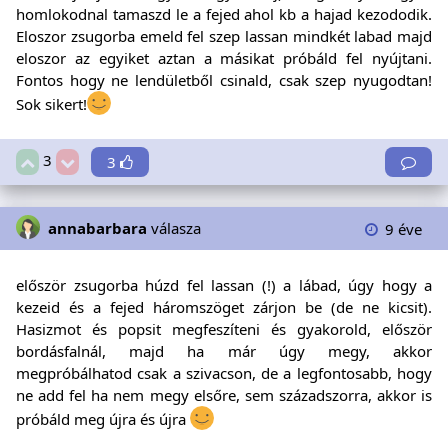
homlokodnal tamaszd le a fejed ahol kb a hajad kezododik.
Eloszor zsugorba emeld fel szep lassan mindkét labad majd
eloszor az egyiket aztan a másikat próbáld fel nyújtani.
Fontos hogy ne lendületből csinald, csak szep nyugodtan!
Sok sikert!
3
3
annabarbara
válasza
9 éve
először zsugorba húzd fel lassan (!) a lábad, úgy hogy a
kezeid és a fejed háromszöget zárjon be (de ne kicsit).
Hasizmot és popsit megfeszíteni és gyakorold, először
bordásfalnál, majd ha már úgy megy, akkor
megpróbálhatod csak a szivacson, de a legfontosabb, hogy
ne add fel ha nem megy elsőre, sem századszorra, akkor is
próbáld meg újra és újra