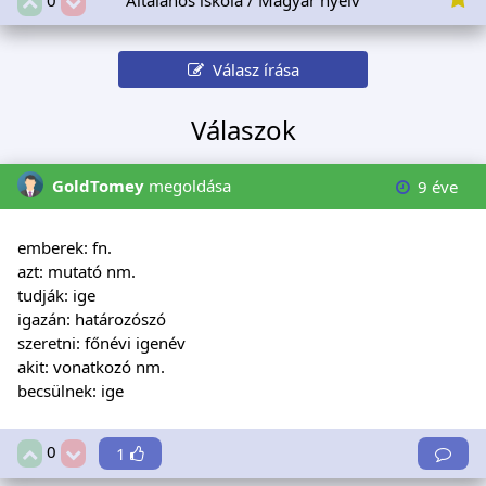
Válasz írása
Válaszok
GoldTomey
megoldása
9 éve
emberek: fn.
azt: mutató nm.
tudják: ige
igazán: határozószó
szeretni: főnévi igenév
akit: vonatkozó nm.
becsülnek: ige
0
1