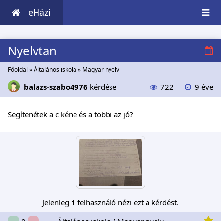
eHázi
Nyelvtan
Főoldal
»
Általános iskola
»
Magyar nyelv
balazs-szabo4976
kérdése
722
9 éve
Segítenétek a c kéne és a többi az jó?
Jelenleg
1
felhasználó nézi ezt a kérdést.
Általános iskola / Magyar nyelv
0