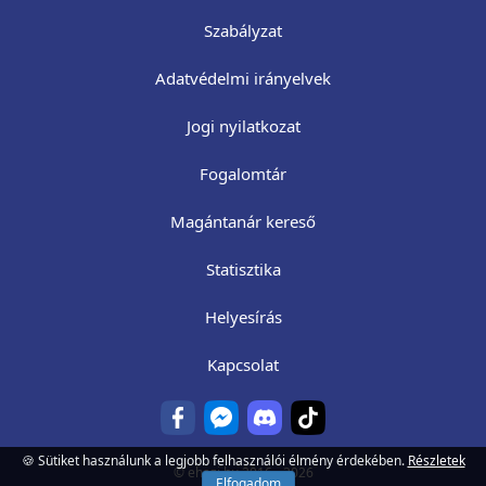
Szabályzat
Adatvédelmi irányelvek
Jogi nyilatkozat
Fogalomtár
Magántanár kereső
Statisztika
Helyesírás
Kapcsolat
🍪 Sütiket használunk a legjobb felhasználói élmény érdekében.
Részletek
©
ehazi.hu
2016 - 2026
Elfogadom