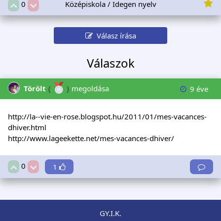
Középiskola / Idegen nyelv
0
Válasz írása
Válaszok
Törölt
{
}
megoldása
9 éve
http://la--vie-en-rose.blogspot.hu/2011/01/mes-vacances-
dhiver.html
http://www.lageekette.net/mes-vacances-dhiver/
0
1
GY.I.K.