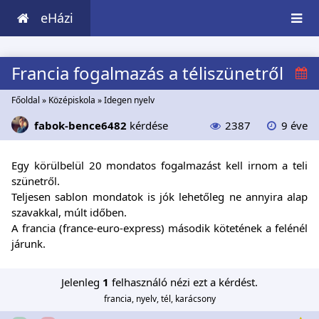
eHázi
Francia fogalmazás a téliszünetről
Főoldal
»
Középiskola
»
Idegen nyelv
fabok-bence6482
kérdése
2387
9 éve
Egy körülbelül 20 mondatos fogalmazást kell irnom a teli
szünetről.
Teljesen sablon mondatok is jók lehetőleg ne annyira alap
szavakkal, múlt időben.
A francia (france-euro-express) második kötetének a felénél
járunk.
Jelenleg
1
felhasználó nézi ezt a kérdést.
francia, nyelv, tél, karácsony