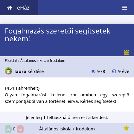
eHázi
Fogalmazás szeretői segítsetek
nekem!
Főoldal
»
Általános iskola
»
Irodalom
laura
kérdése
978
9 éve
{451 Fahrenheit}
Olyan fogalmazást kellene írni amiben egy szereplő
szempontjából van a történet leírva. Kérlek segítsetek!
Jelenleg
1
felhasználó nézi ezt a kérdést.
Általános iskola / Irodalom
0