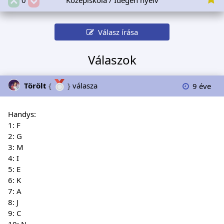
Válasz írása
Válaszok
Törölt
{
}
válasza
9 éve
Handys:
1: F
2: G
3: M
4: I
5: E
6: K
7: A
8: J
9: C
10: N