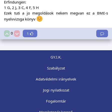
Erfindungen:
1 G, 2 J, 3 C, 4 F, 5 H
Ezek tuti a jo megoldások nekem megvan ez a BME-s
nyelvvizsga könyv
0
1
GY.I.K.
Szabályzat
Adatvédelmi irányelvek
Jogi nyilatkozat
Fogalomtár