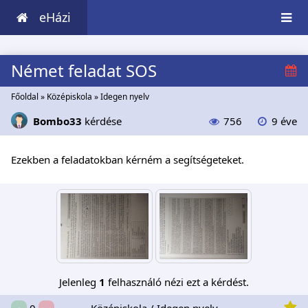
eHázi
Német feladat SOS
Főoldal
»
Középiskola
»
Idegen nyelv
Bombo33
kérdése
756
9 éve
Ezekben a feladatokban kérném a segítségeteket.
Jelenleg
1
felhasználó nézi ezt a kérdést.
Középiskola / Idegen nyelv
0