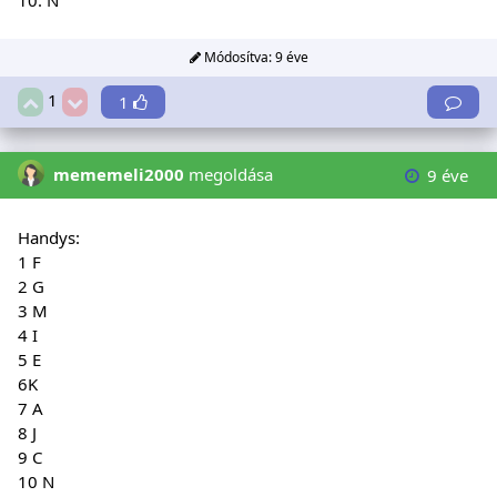
Módosítva:
9 éve
1
1
mememeli2000
megoldása
9 éve
Handys:
1 F
2 G
3 M
4 I
5 E
6K
7 A
8 J
9 C
10 N