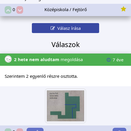
Középiskola / Fejtörő
0
Válasz írása
Válaszok
2 hete nem aludtam
megoldása
7 éve
Szerintem 2 egyenlő részre osztotta.