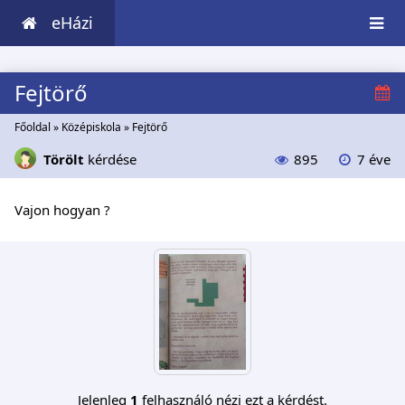
eHázi
Fejtörő
Főoldal
»
Középiskola
»
Fejtörő
Törölt
kérdése
895
7 éve
Vajon hogyan ?
Jelenleg
1
felhasználó nézi ezt a kérdést.