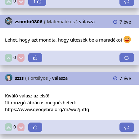
0
1
zsombi0806
{ Matematikus }
válasza
7 éve
Lehet, hogy azt mondta, hogy ültessék be a maradékot
0
szzs
{ Fortélyos }
válasza
7 éve
Kiváló válasz az első!
Itt mozgó-ábrán is megnézheted:
https://www.geogebra.org/m/wx2j5ffq
0