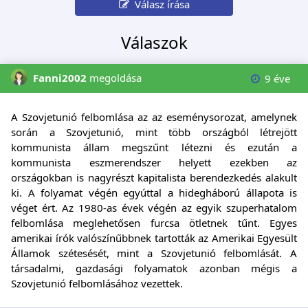
Válasz írása
Válaszok
Fanni2002
megoldása
9 éve
A Szovjetunió felbomlása az az eseménysorozat, amelynek
során a Szovjetunió, mint több országból létrejött
kommunista állam megszűnt létezni és ezután a
kommunista eszmerendszer helyett ezekben az
országokban is nagyrészt kapitalista berendezkedés alakult
ki. A folyamat végén egyúttal a hidegháború állapota is
véget ért. Az 1980-as évek végén az egyik szuperhatalom
felbomlása meglehetősen furcsa ötletnek tűnt. Egyes
amerikai írók valószínűbbnek tartották az Amerikai Egyesült
Államok szétesését, mint a Szovjetunió felbomlását. A
társadalmi, gazdasági folyamatok azonban mégis a
Szovjetunió felbomlásához vezettek.