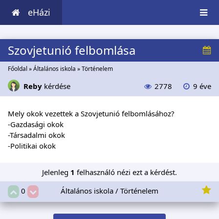
eHázi
Szovjetunió felbomlása
Főoldal
»
Általános iskola
»
Történelem
Reby
kérdése
2778
9 éve
Mely okok vezettek a Szovjetunió felbomlásához?
-Gazdasági okok
-Társadalmi okok
-Politikai okok
Jelenleg
1
felhasználó nézi ezt a kérdést.
Általános iskola / Történelem
0