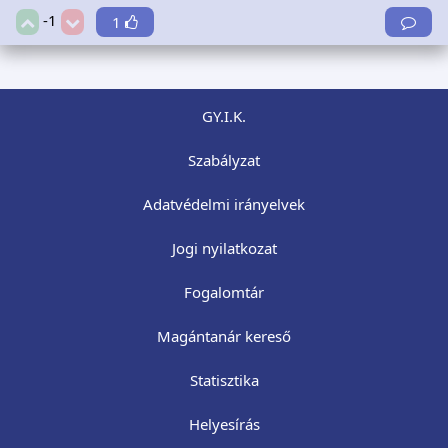
-1
1
GY.I.K.
Szabályzat
Adatvédelmi irányelvek
Jogi nyilatkozat
Fogalomtár
Magántanár kereső
Statisztika
Helyesírás