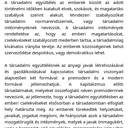
A társadalmi együttélés az emberek között az adott
történelmi időkben kialakult elvek, szokások, és magatartási
szabályok szerint alakult. Mindezen szabályozókat
társadalmi normarendszernek, vagy társadalmi
intézményeknek nevezzük. A társadalmi intézmények
rendeltetése az, hogy az emberi magatartásokat,
cselekvéseket szabályozott mederben tartsa, a társadalmilag
kívánatos irányba terelje. Az emberek közösségeinek belső
szerveződése despotikus, vagy demokratikus lehet.
A társadalmi együttélésnek az anyagi javak létrehozásával
és gazdálkodásával kapcsolatos társadalmi viszonyait
alapvetően két formával: a premodern és a modern
formával jellemezhetjük. A kapitalizmus előtti
társadalmakat, melyeket összefoglaló néven premodernnek
nevezünk, az jellemezte, hogy a társadalmi együttélésben az
emberi cselekvéseket elsősorban a társadalomban elfoglalt
hely határozta meg. Az emberek törekedtek helyzetüket,
javaikat, jogaikat megóvni, de hiányoztak azok a társadalmi
mozgatórugók és intézmények, melyek a javak önmagukért,
vagy a haszonért való növelésére, megszerzésére irányultak