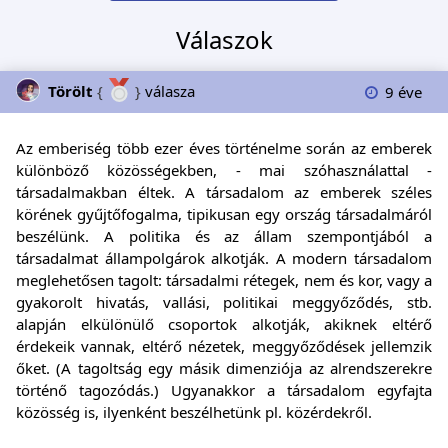
Válaszok
Törölt
{
}
válasza
9 éve
Az emberiség több ezer éves történelme során az emberek
különböző közösségekben, - mai szóhasználattal -
társadalmakban éltek. A társadalom az emberek széles
körének gyűjtőfogalma, tipikusan egy ország társadalmáról
beszélünk. A politika és az állam szempontjából a
társadalmat állampolgárok alkotják. A modern társadalom
meglehetősen tagolt: társadalmi rétegek, nem és kor, vagy a
gyakorolt hivatás, vallási, politikai meggyőződés, stb.
alapján elkülönülő csoportok alkotják, akiknek eltérő
érdekeik vannak, eltérő nézetek, meggyőződések jellemzik
őket. (A tagoltság egy másik dimenziója az alrendszerekre
történő tagozódás.) Ugyanakkor a társadalom egyfajta
közösség is, ilyenként beszélhetünk pl. közérdekről.