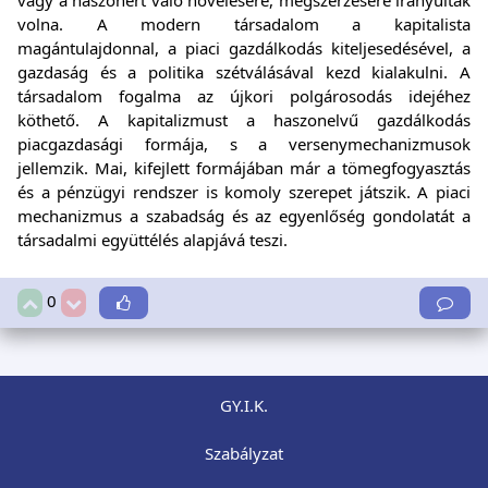
volna. A modern társadalom a kapitalista
magántulajdonnal, a piaci gazdálkodás kiteljesedésével, a
gazdaság és a politika szétválásával kezd kialakulni. A
társadalom fogalma az újkori polgárosodás idejéhez
köthető. A kapitalizmust a haszonelvű gazdálkodás
piacgazdasági formája, s a versenymechanizmusok
jellemzik. Mai, kifejlett formájában már a tömegfogyasztás
és a pénzügyi rendszer is komoly szerepet játszik. A piaci
mechanizmus a szabadság és az egyenlőség gondolatát a
társadalmi együttélés alapjává teszi.
0
GY.I.K.
Szabályzat