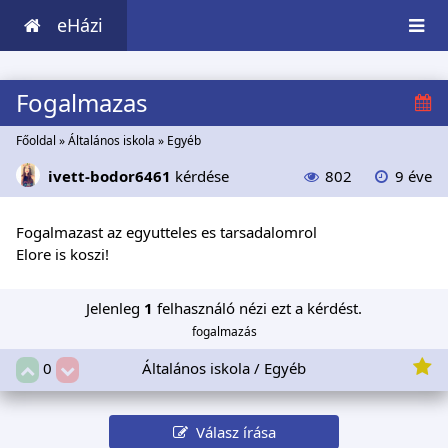
eHázi
Fogalmazas
Főoldal
»
Általános iskola
»
Egyéb
ivett-bodor6461
kérdése
802
9 éve
Fogalmazast az egyutteles es tarsadalomrol
Elore is koszi!
Jelenleg
1
felhasználó nézi ezt a kérdést.
fogalmazás
Általános iskola / Egyéb
0
Válasz írása