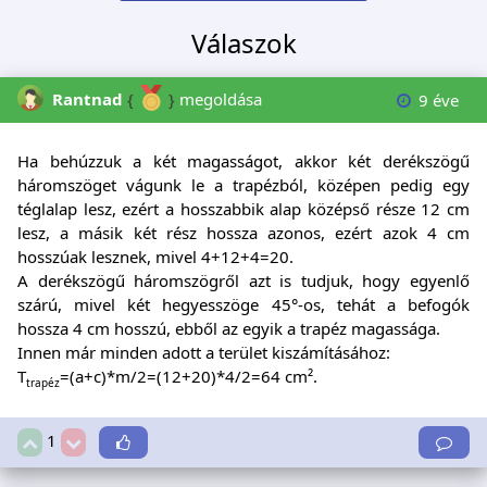
Válaszok
Rantnad
{
}
megoldása
9 éve
Ha behúzzuk a két magasságot, akkor két derékszögű
háromszöget vágunk le a trapézból, középen pedig egy
téglalap lesz, ezért a hosszabbik alap középső része 12 cm
lesz, a másik két rész hossza azonos, ezért azok 4 cm
hosszúak lesznek, mivel 4+12+4=20.
A derékszögű háromszögről azt is tudjuk, hogy egyenlő
szárú, mivel két hegyesszöge 45°-os, tehát a befogók
hossza 4 cm hosszú, ebből az egyik a trapéz magassága.
Innen már minden adott a terület kiszámításához:
T
=(a+c)*m/2=(12+20)*4/2=64 cm².
trapéz
1