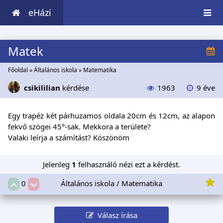
eHázi
Matek
Főoldal
»
Általános iskola
»
Matematika
csikililian
kérdése
1963
9 éve
Egy trapéz két párhuzamos oldala 20cm és 12cm, az alapon
fekvő szögei 45°-sak. Mekkora a területe?
Valaki leírja a számítást? Köszönöm
Jelenleg
1
felhasználó nézi ezt a kérdést.
Általános iskola / Matematika
0
Válasz írása