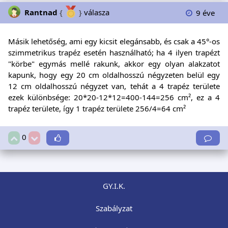
Rantnad
{
}
válasza
9 éve
Másik lehetőség, ami egy kicsit elegánsabb, és csak a 45°-os
szimmetrikus trapéz esetén használható; ha 4 ilyen trapézt
"körbe" egymás mellé rakunk, akkor egy olyan alakzatot
kapunk, hogy egy 20 cm oldalhosszú négyzeten belül egy
12 cm oldalhosszú négyzet van, tehát a 4 trapéz területe
ezek különbsége: 20*20-12*12=400-144=256 cm², ez a 4
trapéz területe, így 1 trapéz területe 256/4=64 cm²
0
GY.I.K.
Szabályzat